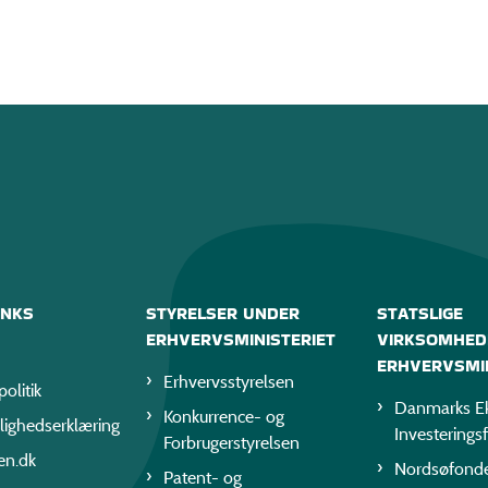
INKS
STYRELSER UNDER
STATSLIGE
ERHVERVSMINISTERIET
VIRKSOMHED
ERHVERVSMIN
Erhvervsstyrelsen
politik
Danmarks Ek
Konkurrence- og
lighedserklæring
Investerings
Forbrugerstyrelsen
en.dk
Nordsøfond
Patent- og