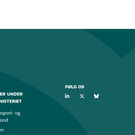
FØLG OS
ER UNDER
ISTERIET
sport- og
fond
en