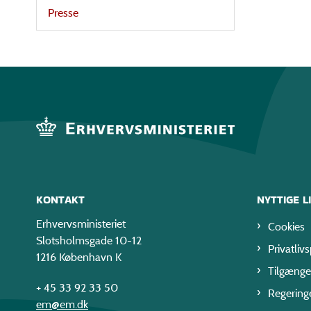
Presse
KONTAKT
NYTTIGE L
Erhvervsministeriet
Cookies
Slotsholmsgade 10-12
Privatlivs
1216 København K
Tilgænge
+ 45 33 92 33 50
Regering
em@em.dk