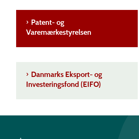
Patent- og
Varemærkestyrelsen
Danmarks Eksport- og
Investeringsfond (EIFO)