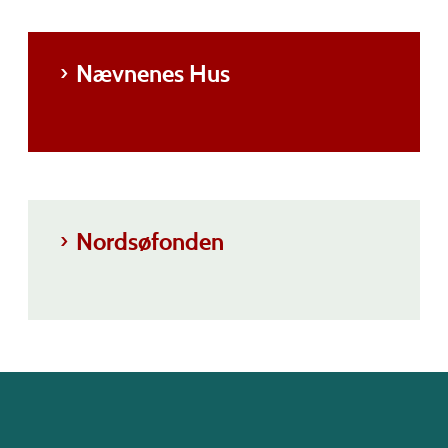
Nævnenes Hus
Nordsøfonden