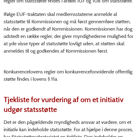
regler om statsstøtte findes i artikel 107 og 108 om statsstøtte.
Ifølge EUF-traktaten skal medlemsstaterne anmelde al
statsstøtte til Kommissionen og må først gennemføre støtten,
når den er godkendt af Kommissionen. Kommissionen har dog
udstedt en række regler, der giver myndighederne mulighed for
at yde visse typer af statsstøtte lovligt uden, at støtten skal
anmeldes til og godkendes af Kommissionen først.
Konkurrencelovens regler om konkurrenceforvridende offentlig
støtte findes i lovens § 11a.
Tjekliste for vurdering af om et initiativ
udgør statsstøtte
Det er den pågældende myndigheds ansvar at vurdere, om et
initiativ kan indeholde statsstøtte. For at hjælpe i denne proces,
har Statsstøttesekretariatet en tjekliste. Den indeholder en