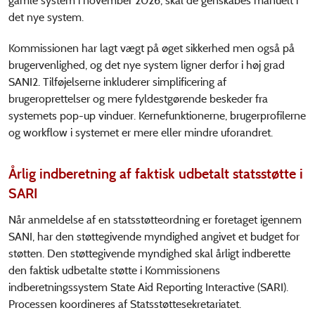
gamle system i november 2026, skal de genskabes manuelt i
det nye system.
Kommissionen har lagt vægt på øget sikkerhed men også på
brugervenlighed, og det nye system ligner derfor i høj grad
SANI2. Tilføjelserne inkluderer simplificering af
brugeroprettelser og mere fyldestgørende beskeder fra
systemets pop-up vinduer. Kernefunktionerne, brugerprofilerne
og workflow i systemet er mere eller mindre uforandret.
Årlig indberetning af faktisk udbetalt statsstøtte i
SARI
Når anmeldelse af en statsstøtteordning er foretaget igennem
SANI, har den støttegivende myndighed angivet et budget for
støtten. Den støttegivende myndighed skal årligt indberette
den faktisk udbetalte støtte i Kommissionens
indberetningssystem State Aid Reporting Interactive (SARI).
Processen koordineres af Statsstøttesekretariatet.