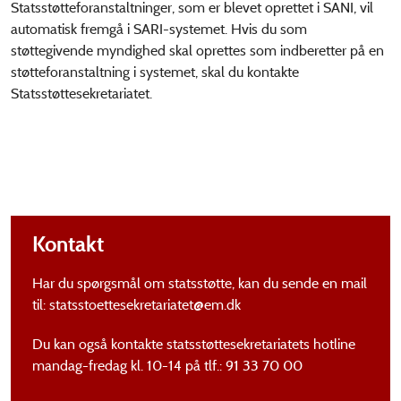
Statsstøtteforanstaltninger, som er blevet oprettet i SANI, vil
automatisk fremgå i SARI-systemet. Hvis du som
støttegivende myndighed skal oprettes som indberetter på en
støtteforanstaltning i systemet, skal du kontakte
Statsstøttesekretariatet.
Kontakt
Har du spørgsmål om statsstøtte, kan du sende en mail
til: statsstoettesekretariatet@em.dk
Du kan også kontakte statsstøttesekretariatets hotline
mandag-fredag kl. 10-14 på tlf.: 91 33 70 00