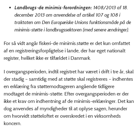
Landbrugs-de minimis-forordningen:
1408/2013 af 18.
december 2013 om anvendelse af artikel 107 og 108 i
traktaten om Den Europæiske Unions funktionsmåde på de
minimis-støtte i landbrugssektoren (med senere ændringer).
For så vidt angår fiskeri-de minimis.støtte er det kun omfattet
af en registreringsforpligtelse i lande, der har eget nationalt
register, hvilket ikke er tilfældet i Danmark.
I overgangsperioden, indtil registret har været i drift i tre år, skal
der stadig – samtidig med at støtte skal registreres – indhentes
en erklæring fra støttemodtageren angående tidligere
modtaget de minimis-støtte. Efter overgangsperioden er der
ikke et krav om indhentning af de minimis-erklæringer. Det kan
dog anvendes af myndigheder til at oplyse sagen, herunder
om hvorvidt støtteloftet er overskredet i en virksomheds
koncern.