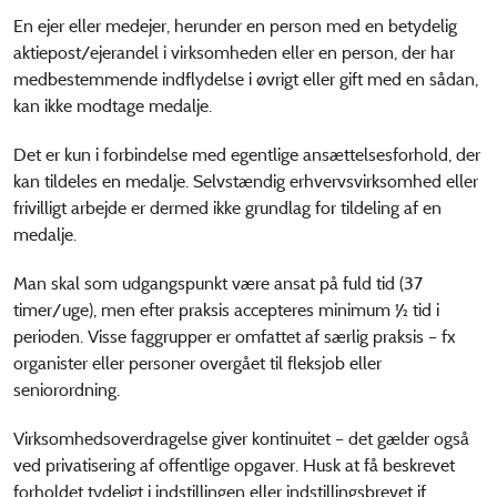
En ejer eller medejer, herunder en person med en betydelig
aktiepost/ejerandel i virksomheden eller en person, der har
medbestemmende indflydelse i øvrigt eller gift med en sådan,
kan ikke modtage medalje.
Det er kun i forbindelse med egentlige ansættelsesforhold, der
kan tildeles en medalje. Selvstændig erhvervsvirksomhed eller
frivilligt arbejde er dermed ikke grundlag for tildeling af en
medalje.
Man skal som udgangspunkt være ansat på fuld tid (37
timer/uge), men efter praksis accepteres minimum ½ tid i
perioden. Visse faggrupper er omfattet af særlig praksis – fx
organister eller personer overgået til fleksjob eller
seniorordning.
Virksomhedsoverdragelse giver kontinuitet – det gælder også
ved privatisering af offentlige opgaver. Husk at få beskrevet
forholdet tydeligt i indstillingen eller indstillingsbrevet jf.