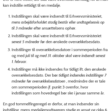
kan indstille rettidigt til en medalje.
Indstillingen skal være indsendt til Erhvervsministeriet,
mens arbejdsforholdet stadig består eller undtagelsesvis op
til 3 måneder efter
ansættelsens ophør.
Indstillingen skal være indsendt til Erhvervsministeriet
senest 5 måneder før
den ønskede overrækkelsesdato.
Indstillinger til overrækkelsesdatoer i sommerperioden fra
og med
juli til og med 31. oktober skal være indsendt senest
1. februar
.
Indstillinger må ikke indsendes for tidligt ift. den ønskede
overrækkelsesdato. Der bør
tidligst indsendes indstillinger 7
måneder før overrækkelsesdatoen
, medmindre der er tale
om sommerperioden jf. punkt 3 ovenfor, hvor
indstillingen som hovedregel bør ske i januar samme år.
En god tommelfingerregel er derfor, at man indsender sin
indstilling, mens medaljemodtageren stadig er ansat og cirka 6