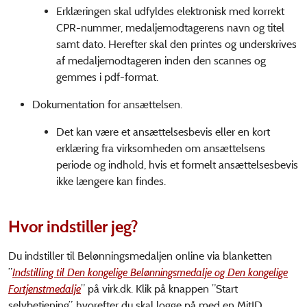
Erklæringen skal udfyldes elektronisk med korrekt
CPR-nummer, medaljemodtagerens navn og titel
samt dato. Herefter skal den printes og underskrives
af medaljemodtageren inden den scannes og
gemmes i pdf-format.
Dokumentation for ansættelsen.
Det kan være et ansættelsesbevis eller en kort
erklæring fra virksomheden om ansættelsens
periode og indhold, hvis et formelt ansættelsesbevis
ikke længere kan findes.
Hvor indstiller jeg?
Du indstiller til Belønningsmedaljen online via blanketten
”
Indstilling til Den kongelige Belønningsmedalje og Den kongelige
Fortjenstmedalje
” på virk.dk. Klik på knappen ”Start
selvbetjening”, hvorefter du skal logge på med en MitID