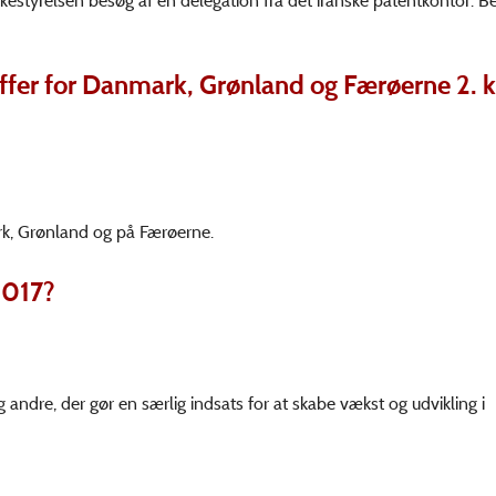
styrelsen besøg af en delegation fra det iranske patentkontor. B
uffer for Danmark, Grønland og Færøerne 2. k
ark, Grønland og på Færøerne.
2017?
 andre, der gør en særlig indsats for at skabe vækst og udvikling i