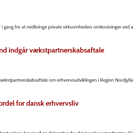
er i gang for at nedbringe private virksomheders omkostninger ved a
nd indgår vækstpartnerskabsaftale
ækstpartnerskabsaftale om erhvervsudviklingen i Region Nordjyll
ordel for dansk erhvervsliv