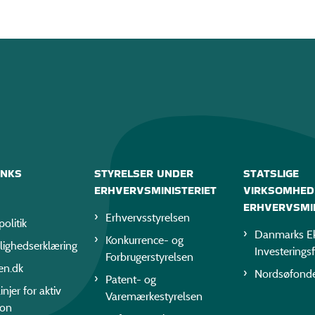
INKS
STYRELSER UNDER
STATSLIGE
ERHVERVSMINISTERIET
VIRKSOMHED
ERHVERVSMIN
Erhvervsstyrelsen
politik
Danmarks Ek
Konkurrence- og
lighedserklæring
Investerings
Forbrugerstyrelsen
en.dk
Nordsøfond
Patent- og
injer for aktiv
Varemærkestyrelsen
ion