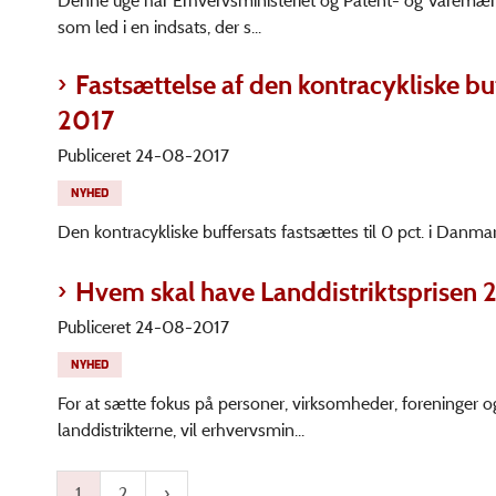
Denne uge har Erhvervsministeriet og Patent- og Varemærke
som led i en indsats, der s...
Fastsættelse af den kontracykliske b
2017
Publiceret 24-08-2017
NYHED
Den kontracykliske buffersats fastsættes til 0 pct. i Danm
Hvem skal have Landdistriktsprisen 
Publiceret 24-08-2017
NYHED
For at sætte fokus på personer, virksomheder, foreninger og
landdistrikterne, vil erhvervsmin...
1
2