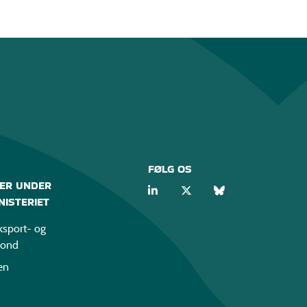
FØLG OS
ER UNDER
ISTERIET
sport- og
fond
en