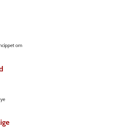
rincippet om
nd
nye
lige