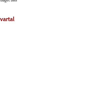
esøget sker
vartal