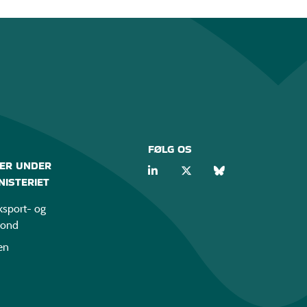
FØLG OS
ER UNDER
ISTERIET
sport- og
fond
en