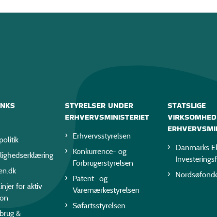
INKS
STYRELSER UNDER
STATSLIGE
ERHVERVSMINISTERIET
VIRKSOMHED
ERHVERVSMIN
Erhvervsstyrelsen
politik
Danmarks Ek
Konkurrence- og
lighedserklæring
Investerings
Forbrugerstyrelsen
en.dk
Nordsøfond
Patent- og
injer for aktiv
Varemærkestyrelsen
ion
Søfartsstyrelsen
rbrug &