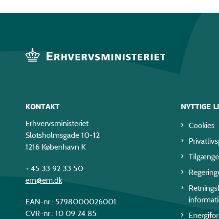
KONTAKT
NYTTIGE L
Erhvervsministeriet
Cookies
Slotsholmsgade 10-12
Privatlivs
1216 København K
Tilgænge
+ 45 33 92 33 50
Regering
em@em.dk
Retningsl
informat
EAN-nr.: 5798000026001
CVR-nr.: 10 09 24 85
Energifo