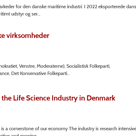
markeder for den danske maritime industri. I 2022 eksporterede dan
timt udstyr og ser...
ke virksomheder
kratiet, Venstre, Moderaterne), Socialistisk Folkeparti,
ce, Det Konservative Folkeparti...
 the Life Science Industry in Denmark
 is a cornerstone of our economy The industry is research intensive
ctive and growing...