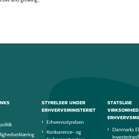
INKS
STYRELSER UNDER
STATSLIGE
ERHVERVSMINISTERIET
VIRKSOMHED
ERHVERVSMIN
Erhvervsstyrelsen
politik
Danmarks Ek
Konkurrence- og
lighedserklæring
Investerings