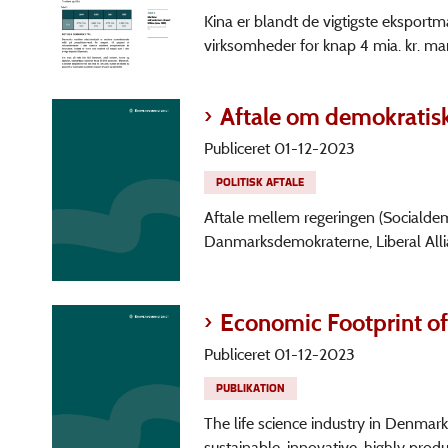
Kina er blandt de vigtigste eksport
virksomheder for knap 4 mia. kr. mari
Aftale om demokratis
Publiceret 01-12-2023
POLITISK AFTALE
Aftale mellem regeringen (Socialdemo
Danmarksdemokraterne, Liberal Allian
Economic Footprint of
Publiceret 01-12-2023
PUBLIKATION
The life science industry in Denmark
sustainable, innovative, highly produ