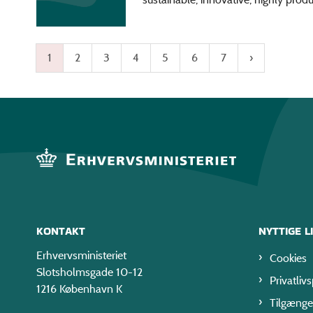
1
2
3
4
5
6
7
KONTAKT
NYTTIGE L
Erhvervsministeriet
Cookies
Slotsholmsgade 10-12
Privatlivs
1216 København K
Tilgænge