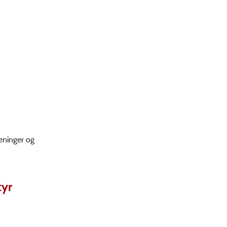
reninger og
tyr