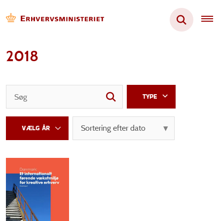
2018
TYPE