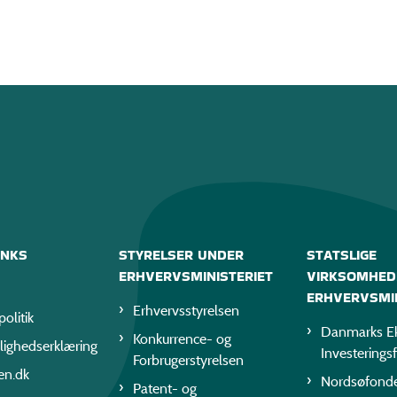
INKS
STYRELSER UNDER
STATSLIGE
ERHVERVSMINISTERIET
VIRKSOMHED
ERHVERVSMIN
Erhvervsstyrelsen
politik
Danmarks Ek
Konkurrence- og
lighedserklæring
Investerings
Forbrugerstyrelsen
en.dk
Nordsøfond
Patent- og