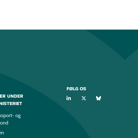
FØLG OS
ER UNDER
ISTERIET
sport- og
fond
en