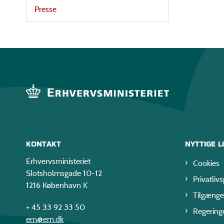
Presse
KONTAKT
NYTTIGE L
Erhvervsministeriet
Cookies
Slotsholmsgade 10-12
Privatlivs
1216 København K
Tilgænge
+ 45 33 92 33 50
Regering
em@em.dk