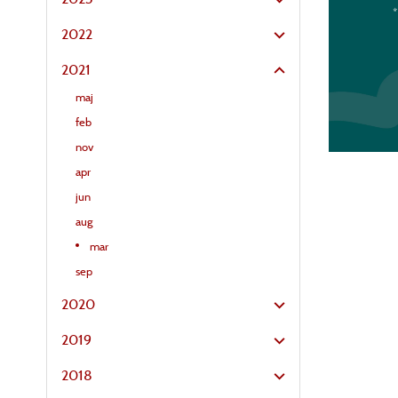
2022
2021
maj
feb
nov
apr
jun
aug
mar
sep
2020
2019
2018