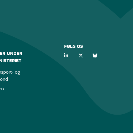
FØLG OS
ER UNDER
ISTERIET
sport- og
fond
en