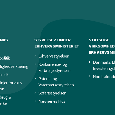
INKS
STYRELSER UNDER
STATSLIGE
ERHVERVSMINISTERIET
VIRKSOMHED
ERHVERVSMIN
Erhvervsstyrelsen
politik
Danmarks Ek
Konkurrence- og
lighedserklæring
Investerings
Forbrugerstyrelsen
en.dk
Nordsøfond
Patent- og
injer for aktiv
Varemærkestyrelsen
ion
Søfartsstyrelsen
rbrug &
Nævnenes Hus
ærke