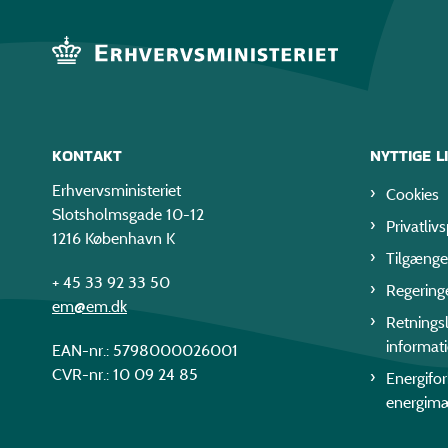
KONTAKT
NYTTIGE L
Erhvervsministeriet
Cookies
Slotsholmsgade 10-12
Privatlivs
1216 København K
Tilgænge
+ 45 33 92 33 50
Regering
em@em.dk
Retningsl
informat
EAN-nr.: 5798000026001
CVR-nr.: 10 09 24 85
Energifo
energim