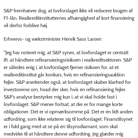
S&P fremhæver dog, at lovforslaget ikke vil reducere brugen af
F1-lån. Realkreditinstitutternes afhængighed af kort finansiering
vil derfor forblive høj.
Erhvervs- og vækstminister Henrik Sass Larsen:
"Jeg har noteret mig, at S&P synes, at lovforslaget er centralt
ift. at håndtere refinansieringsrisikoen i realkreditsektoren. S&P
er således enig i, at lovforslaget fjerner risikoen for, at et
realkreditinstitut går konkurs, hvis en refinansieringsauktion
fejler. S&P anerkender også, at lovforslaget skaber klarhed for
investorerne om, hvad der sker, hvis en refinansiering fejler.
S&P’s analyse bestyrker mig kun i, at vi skal holde fast i
lovforslaget. S&P mener fortsat, at der er for mange korte
obligationer. Det er vi opmærksomme på. Det er en lidt anden
udfordring, som ikke relaterer sig til lovforslaget. Finanstilsynet
er i fuld gang med at se på en tilsynsdiamant, som skal
medvirke til at håndtere denne udfordring. Jeg glæder mig