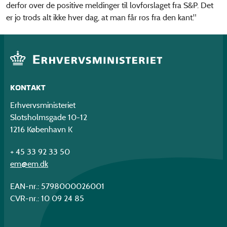
derfor over de positive meldinger til lovforslaget fra S&P. Det
er jo trods alt ikke hver dag, at man får ros fra den kant."
KONTAKT
Erhvervsministeriet
Slotsholmsgade 10-12
1216 København K
+ 45 33 92 33 50
em@em.dk
EAN-nr.: 5798000026001
CVR-nr.: 10 09 24 85