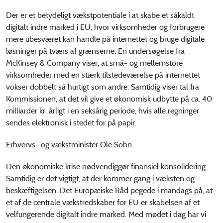
Der er et betydeligt vækstpotentiale i at skabe et såkaldt
digitalt indre marked i EU, hvor virksomheder og forbrugere
mere ubesværet kan handle på internettet og bruge digitale
løsninger på tværs af grænserne. En undersøgelse fra
McKinsey & Company viser, at små- og mellemstore
virksomheder med en stærk tilstedeværelse på internettet
vokser dobbelt så hurtigt som andre. Samtidig viser tal fra
Kommissionen, at det vil give et økonomisk udbytte på ca. 40
milliarder kr. årligt i en seksårig periode, hvis alle regninger
sendes elektronisk i stedet for på papir.
Erhvervs- og vækstminister Ole Sohn:
Den økonomiske krise nødvendiggør finansiel konsolidering.
Samtidig er det vigtigt, at der kommer gang i væksten og
beskæftigelsen. Det Europæiske Råd pegede i mandags på, at
et af de centrale vækstredskaber for EU er skabelsen af et
velfungerende digitalt indre marked. Med mødet i dag har vi