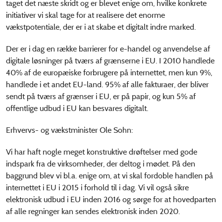
taget det næste skridt og er blevet enige om, hvilke konkrete
initiativer vi skal tage for at realisere det enorme
vækstpotentiale, der er i at skabe et digitalt indre marked.
Der er i dag en række barrierer for e-handel og anvendelse af
digitale løsninger på tværs af grænserne i EU. I 2010 handlede
40% af de europæiske forbrugere på internettet, men kun 9%,
handlede i et andet EU-land. 95% af alle fakturaer, der bliver
sendt på tværs af grænser i EU, er på papir, og kun 5% af
offentlige udbud i EU kan besvares digitalt.
Erhvervs- og vækstminister Ole Sohn:
Vi har haft nogle meget konstruktive drøftelser med gode
indspark fra de virksomheder, der deltog i mødet. På den
baggrund blev vi bl.a. enige om, at vi skal fordoble handlen på
internettet i EU i 2015 i forhold til i dag. Vi vil også sikre
elektronisk udbud i EU inden 2016 og sørge for at hovedparten
af alle regninger kan sendes elektronisk inden 2020.