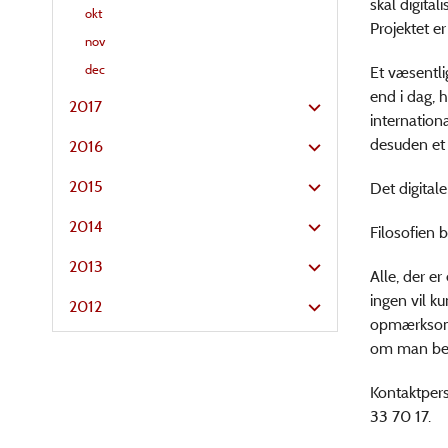
skal digita
okt
Projektet er
nov
dec
Et væsentli
end i dag, 
2017
internationa
desuden et 
2016
2015
Det digitale
2014
Filosofien 
2013
Alle, der e
ingen vil k
2012
opmærksom 
om man befi
Kontaktpers
33 70 17.