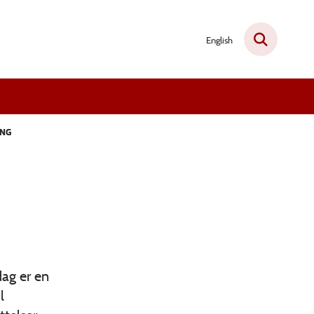
English
ING
dag er en
l