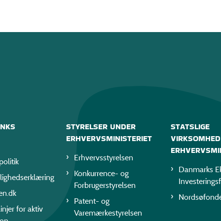
INKS
STYRELSER UNDER
STATSLIGE
ERHVERVSMINISTERIET
VIRKSOMHED
ERHVERVSMIN
Erhvervsstyrelsen
politik
Danmarks Ek
Konkurrence- og
lighedserklæring
Investerings
Forbrugerstyrelsen
en.dk
Nordsøfond
Patent- og
injer for aktiv
Varemærkestyrelsen
ion