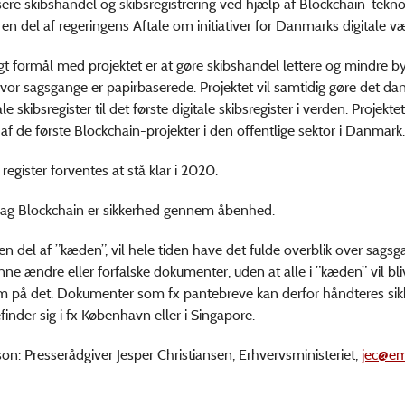
lisere skibshandel og skibsregistrering ved hjælp af Blockchain-tekno
 en del af regeringens Aftale om initiativer for Danmarks digitale v
gt formål med projektet er at gøre skibshandel lettere og mindre b
hvor sagsgange er papirbaserede. Projektet vil samtidig gøre det da
le skibsregister til det første digitale skibsregister i verden. Projektet
af de første Blockchain-projekter i den offentlige sektor i Danmark.
 register forventes at stå klar i 2020.
bag Blockchain er sikkerhed gennem åbenhed.
r en del af ”kæden”, vil hele tiden have det fulde overblik over sags
unne ændre eller forfalske dokumenter, uden at alle i ”kæden” vil bli
på det. Dokumenter som fx pantebreve kan derfor håndteres sikk
nder sig i fx København eller i Singapore.
on: Presserådgiver Jesper Christiansen, Erhvervsministeriet,
jec@em