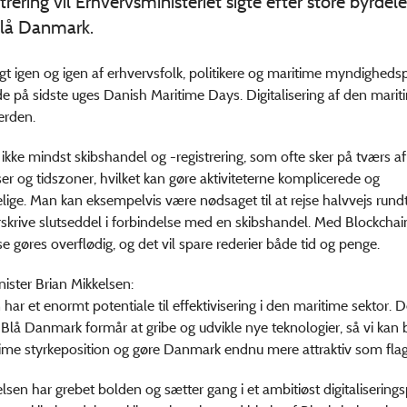
strering vil Erhvervsministeriet sigte efter store byrdele
Blå Danmark.
gt igen og igen af erhvervsfolk, politikere og maritime myndigheds
 på sidste uges Danish Maritime Days. Digitalisering af den marit
erden.
ikke mindst skibshandel og -registrering, som ofte sker på tværs af 
r og tidszoner, hvilket kan gøre aktiviteterne komplicerede og
ge. Man kan eksempelvis være nødsaget til at rejse halvvejs rund
rskrive slutseddel i forbindelse med en skibshandel. Med Blockchai
se gøres overflødig, og det vil spare rederier både tid og penge.
ister Brian Mikkelsen:
har et enormt potentiale til effektivisering i den maritime sektor. Det
 Blå Danmark formår at gribe og udvikle nye teknologier, så vi kan
ime styrkeposition og gøre Danmark endnu mere attraktiv som flags
elsen har grebet bolden og sætter gang i et ambitiøst digitaliserings