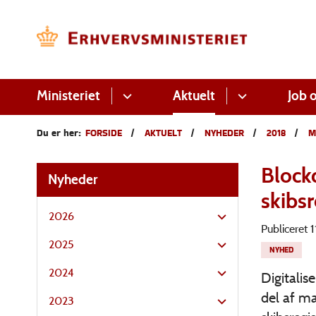
Ministeriet
Aktuelt
Job o
Du er her:
FORSIDE
AKTUELT
NYHEDER
2018
M
Blockc
Nyheder
skibsr
2026
Publiceret
2025
NYHED
2024
Digitalis
del af ma
2023