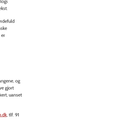
logi.
ækst.
yrdefuld
nske
 er
gangene, og
ve gjort
ert, uanset
.dk
, tlf. 91