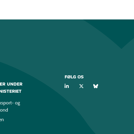
FØLG OS
ER UNDER
ISTERIET
sport- og
fond
en