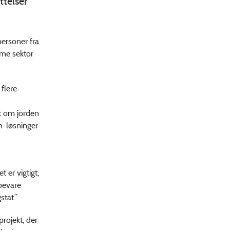
ttelser
personer fra
ime sektor
flere
t om jorden
n-løsninger
 er vigtigt,
 bevare
tat.”
projekt, der