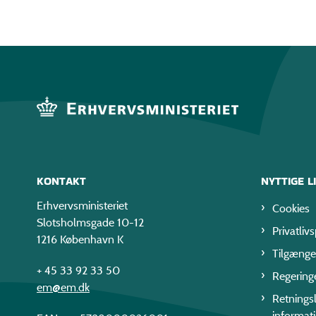
KONTAKT
NYTTIGE L
Erhvervsministeriet
Cookies
Slotsholmsgade 10-12
Privatlivs
1216 København K
Tilgænge
+ 45 33 92 33 50
Regering
em@em.dk
Retningsl
informat