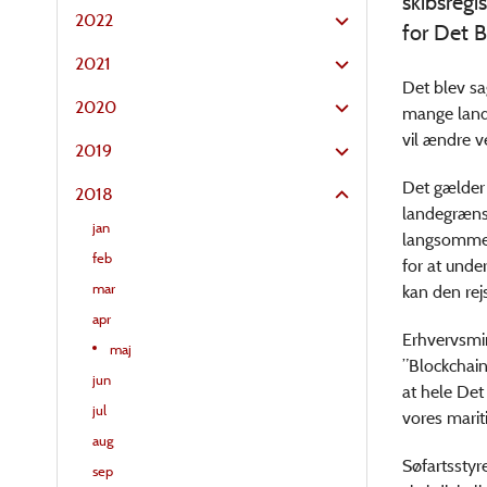
skibsregi
2022
for Det 
2021
Det blev sa
2020
mange lande
vil ændre v
2019
Det gælder 
2018
landegrænse
jan
langsommeli
feb
for at unde
mar
kan den rej
apr
Erhvervsmin
maj
”Blockchain 
jun
at hele Det
jul
vores marit
aug
Søfartsstyr
sep