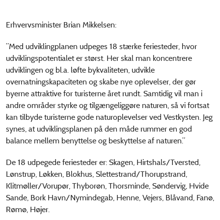
Erhvervsminister Brian Mikkelsen:
”Med udviklingplanen udpeges 18 stærke feriesteder, hvor
udviklingspotentialet er størst. Her skal man koncentrere
udviklingen og bl.a. løfte bykvaliteten, udvikle
overnatningskapaciteten og skabe nye oplevelser, der gør
byerne attraktive for turisterne året rundt. Samtidig vil man i
andre områder styrke og tilgængeliggøre naturen, så vi fortsat
kan tilbyde turisterne gode naturoplevelser ved Vestkysten. Jeg
synes, at udviklingsplanen på den måde rummer en god
balance mellem benyttelse og beskyttelse af naturen.”
De 18 udpegede feriesteder er: Skagen, Hirtshals/Tversted,
Lønstrup, Løkken, Blokhus, Slettestrand/Thorupstrand,
Klitmøller/Vorupør, Thyborøn, Thorsminde, Søndervig, Hvide
Sande, Bork Havn/Nymindegab, Henne, Vejers, Blåvand, Fanø,
Rømø, Højer.