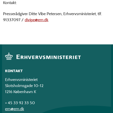
Kontakt:
Presserådgiver Ditte Vibe Petersen, Erhvervsministeriet, tlf.
91337097 /
divipe@em.dk
.
KONTAKT
Erhvervsministeriet
Slotsholmsgade 10-12
1216 København K
+ 45 33 92 33 50
em@em.dk