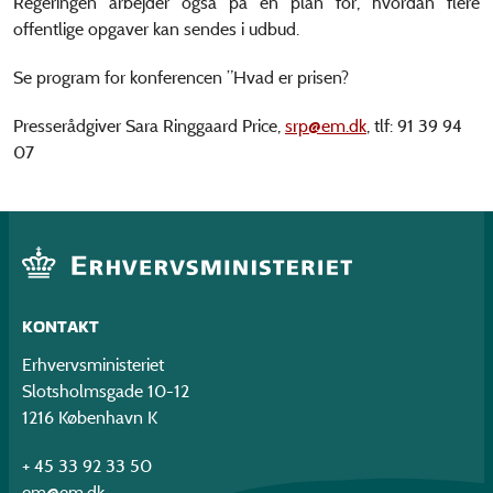
Regeringen arbejder også på en plan for, hvordan flere
offentlige opgaver kan sendes i udbud.
Se program for konferencen ”Hvad er prisen?
Presserådgiver Sara Ringgaard Price,
srp@em.dk
, tlf: 91 39 94
07
KONTAKT
Erhvervsministeriet
Slotsholmsgade 10-12
1216 København K
+ 45 33 92 33 50
em@em.dk