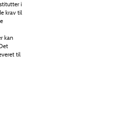
itutter i
 krav til
ye
er kan
Det
veret til