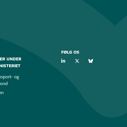
FØLG OS
ER UNDER
ISTERIET
sport- og
fond
en