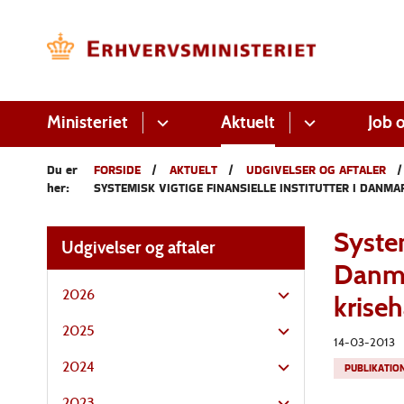
Ministeriet
Aktuelt
Job o
Du er
FORSIDE
AKTUELT
UDGIVELSER OG AFTALER
her:
SYSTEMISK VIGTIGE FINANSIELLE INSTITUTTER I DANMA
System
Udgivelser og aftaler
Danmar
2026
krise
2025
14-03-2013
2024
PUBLIKATIO
2023