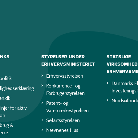
INKS
STYRELSER UNDER
STATSLIGE
ERHVERVSMINISTERIET
VIRKSOMHED
ERHVERVSMIN
Erhvervsstyrelsen
politik
Danmarks Ek
Konkurrence- og
lighedserklæring
Investerings
Forbrugerstyrelsen
en.dk
Nordsøfond
Patent- og
injer for aktiv
Varemærkestyrelsen
ion
Søfartsstyrelsen
rbrug &
Nævnenes Hus
ærke