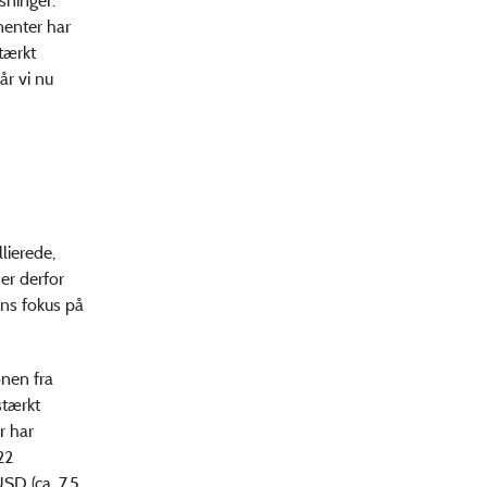
ninger.
nenter har
stærkt
år vi nu
lierede,
 er derfor
ens fokus på
onen fra
stærkt
r har
22
USD (ca. 7,5