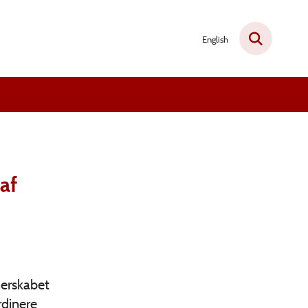
English
af
nerskabet
rdinere