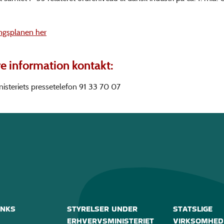
ngsplanen her
e information kontakt:
isteriets pressetelefon 91 33 70 07
INKS
STYRELSER UNDER
STATSLIGE
ERHVERVSMINISTERIET
VIRKSOMHED