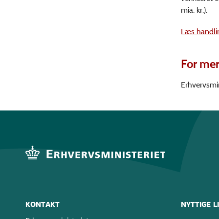
mia. kr.).
Læs handli
For mer
Erhvervsmin
KONTAKT
NYTTIGE L