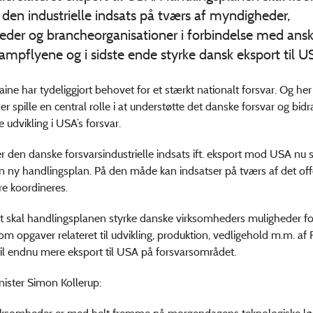
 den industrielle indsats på tværs af myndigheder,
eder og brancheorganisationer i forbindelse med ansk
ampflyene og i sidste ende styrke dansk eksport til U
raine har tydeliggjort behovet for et stærkt nationalt forsvar. Og he
r spille en central rolle i at understøtte det danske forsvar og bidr
 udvikling i USA’s forsvar.
er den danske forsvarsindustrielle indsats ift. eksport mod USA nu 
 ny handlingsplan. På den måde kan indsatser på tværs af det off
re koordineres.
t skal handlingsplanen styrke danske virksomheders muligheder fo
om opgaver relateret til udvikling, produktion, vedligehold m.m. af
il endnu mere eksport til USA på forsvarsområdet.
ister Simon Kollerup: