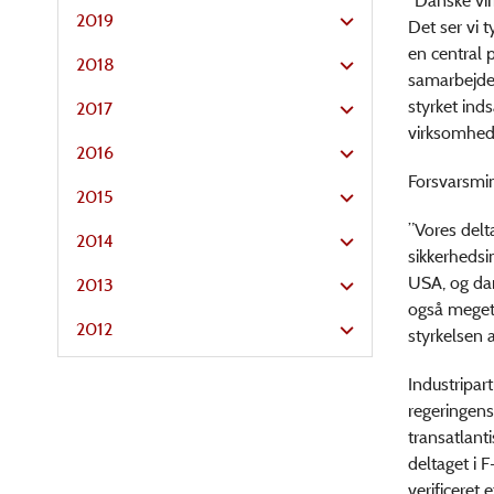
”Danske vi
2019
Det ser vi 
en central p
2018
samarbejde 
styrket ind
2017
virksomhede
2016
Forsvarsmin
2015
”Vores delt
2014
sikkerhedsi
USA, og dans
2013
også meget 
2012
styrkelsen 
Industripar
regeringens
transatlant
deltaget i 
verificeret 