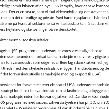
rksomheder er med helt fremme på morgendagens teknologiske løs
tydeligt i produktionen af de nye F 35 kampfly, hvor danske kompo
lads. Det er en styrke, som vi skal videreudvikle, og det kræver et 
mellem det offentlige og private. Med handlingsplanen i hånden f
satserne på tværs af sektorerne, så vi i fællesskab kan få sat danske
rs højteknologiske løsninger på verdenskortet.”
ister Morten Bødskov udtaler:
agelse i JSF-programmet understøtter vores væsentlige danske
nteresser, herunder et fortsat tæt samarbejde med vores vigtigste al
k forsvarsindustri, som udgør et af flere lag i dansk sikkerhed. Jeg
tilfreds med den styrkede indsats, der ligger i handleplanen, og d
af det forsvarsindustrielle samarbejde med og eksport til USA”.
tnerskabet for forsvarsrelateret eksport til USA understøtter ambiti
 strategi for dansk forsvarsindustri om at fastholde og udbygge et 
isk samarbejde inden for forsvar og sikkerhed. Danske virksomhede
F-35 programmet med succes. Erhvervsstyrelsen har pr. 30. juni 20
et samlet F-35 relateret ordreniveau til dansk industri på ca. 1. mia. 