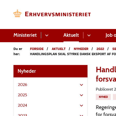
Ministeriet
Aktuelt
Job o
Du er
FORSIDE
AKTUELT
NYHEDER
2022
S
her:
HANDLINGSPLAN SKAL STYRKE DANSK EKSPORT AF FO
Handl
Nyheder
forsva
2026
Publiceret
2025
NYHED
2024
Regeringe
for forsv
2023