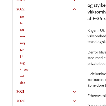
og styrke
2022
virksomh
jan
af F-35 k
feb
apr
Krigen i Uk
virksomhede
mar
teknologiske
maj
jun
Derfor bliv
jul
sted med en
aug
private bed
sep
Helt konkre
okt
konkurrere 
dec
åbne døre t
2021
Erhvervsmin
2020