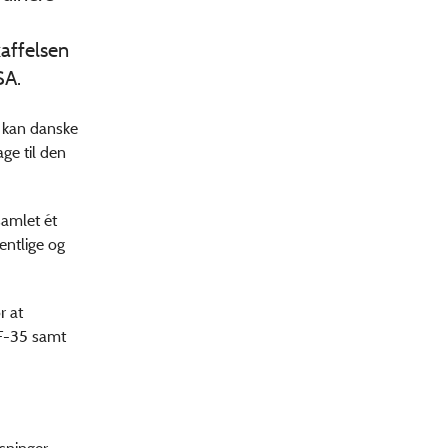
affelsen
SA.
r kan danske
age til den
samlet ét
entlige og
r at
 F-35 samt