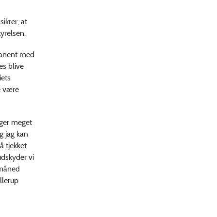
ikrer, at
tyrelsen.
rmanent med
es blive
iets
e være
uger meget
g jag kan
å tjekket
udskyder vi
 måned
llerup