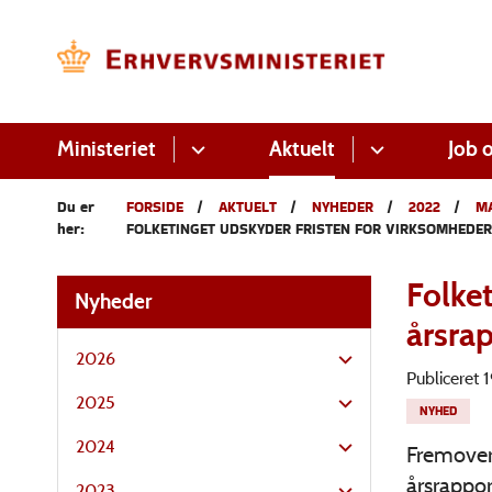
Ministeriet
Aktuelt
Job o
Du er
FORSIDE
AKTUELT
NYHEDER
2022
M
her:
FOLKETINGET UDSKYDER FRISTEN FOR VIRKSOMHEDE
Folke
Nyheder
årsra
2026
Publiceret
2025
NYHED
2024
Fremover 
årsrappor
2023