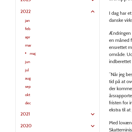
2022
I dag har et
danske virk
jan
feb
Ændringen b
apr
en måned fr
mar
ensrettet m
maj
område. Uds
indberettet
jun
jul
”Når jeg be
aug
tid på at ov
sep
der komme fe
okt
årsrapporte
fristen for
dec
ekstra til 
2021
Med lovændr
2020
Skatteminis