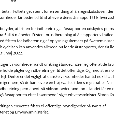
 flertal i Folketinget stemt for en ændring af årsregnskabsloven der s
somheder får bedre tid til at aflevere deres årsrapport til Erhvervss
etyder, at fristen for indberetning af årsrapporten udskydes pe
a 5 til 6 måneder. Fristen for indberetning af årsrapporter vil såled
ed fristen for indberetning af oplysningsskemaet på Skatteminister
kydelsen kan anvendes allerede nu for de årsrapporter, der skull
 31. maj 2022.
søger virksomheder rundt omkring i landet, hører jeg ofte, at de br
erholde pligter og indberetninger til det offentlige. Og med stress o
jl. Derfor er det vigtigt, at danske virksomheder har tid nok til at f
n igennem, så de kan levere en høj kvalitet i deres regnskaber. Nu 
 indberetning permanent, så virksomheder rundt om i landet får en
at gå årsrapporten efter i sømmene.” siger erhvervsminister Simon Ko
ingen ensrettes frister til offentlige myndigheder på tværs af
teriet og Erhvervsministeriet.