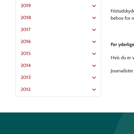
2019
Fristudskyd
2018
behov for r
2017
2016
For yderlig
2015
Hvis du er 
2014
Journaliste
2013
2012