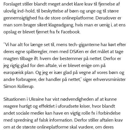
Forslaget stiller blandt meget andet klare krav til fjernelse af
ulovlig ind-hold, til beskyttelse af børn og unge og til større
gennemsigtighed fra de store onlineplatforme. Derudover er
man som bruger sikret klageadgang, hvis man er uenig i, at ens
opslag er blevet fjernet fra fx Facebook.
”Vi har alt for længe set til, mens tech-giganterne har kørt efter
deres egne spilleregler, men med DSA’en er det målet at tage
magten tilbage ift. hvem der bestemmer på nettet. Derfor er
jeg rigtig glad for den aftale, vi er blevet enige om på
europæisk plan. Og jeg er især glad på vegne af vores børn og
andre forbrugere, der handler på nettet,” siger erhvervsminister
Simon Kollerup.
Situationen i Ukraine har vist nødvendigheden af at kunne
reagere hurtigt og effektivt i uforudsete kriser, hvor blandt
andet sociale medier kan have en vigtig rolle fx i forbindelse
med spredning af falsk information. Derfor stiller aftalen krav
om at de største onlineplatforme skal vurdere, om deres