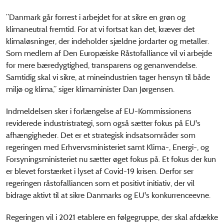
”Danmark går forrest i arbejdet for at sikre en grøn og
klimaneutral fremtid. For at vi fortsat kan det, kræver det
klimaløsninger, der indeholder sjældne jordarter og metaller.
Som medlem af Den Europæiske Råstofalliance vil vi arbejde
for mere bæredygtighed, transparens og genanvendelse.
Samtidig skal vi sikre, at mineindustrien tager hensyn til både
miljø og klima,” siger klimaminister Dan Jørgensen.
Indmeldelsen sker i forlængelse af EU-Kommissionens
reviderede industristrategi, som også sætter fokus på EU's
afhængigheder. Det er et strategisk indsatsområder som
regeringen med Erhvervsministeriet samt Klima-, Energi-, og
Forsyningsministeriet nu sætter øget fokus på. Et fokus der kun
er blevet forstærket i lyset af Covid-19 krisen. Derfor ser
regeringen råstofalliancen som et positivt initiativ, der vil
bidrage aktivt til at sikre Danmarks og EU's konkurrenceevne.
Regeringen vil i 2021 etablere en følgegruppe, der skal afdække