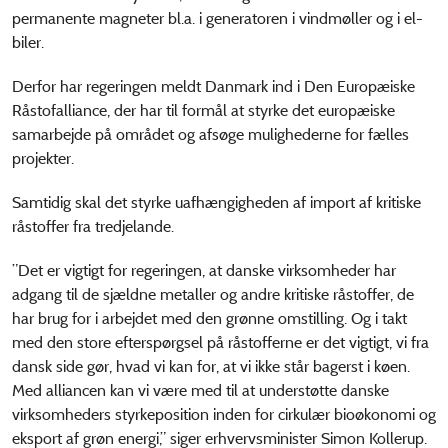
permanente magneter bl.a. i generatoren i vindmøller og i el-
biler.
Derfor har regeringen meldt Danmark ind i Den Europæiske
Råstofalliance, der har til formål at styrke det europæiske
samarbejde på området og afsøge mulighederne for fælles
projekter.
Samtidig skal det styrke uafhængigheden af import af kritiske
råstoffer fra tredjelande.
”Det er vigtigt for regeringen, at danske virksomheder har
adgang til de sjældne metaller og andre kritiske råstoffer, de
har brug for i arbejdet med den grønne omstilling. Og i takt
med den store efterspørgsel på råstofferne er det vigtigt, vi fra
dansk side gør, hvad vi kan for, at vi ikke står bagerst i køen.
Med alliancen kan vi være med til at understøtte danske
virksomheders styrkeposition inden for cirkulær bioøkonomi og
eksport af grøn energi,” siger erhvervsminister Simon Kollerup.