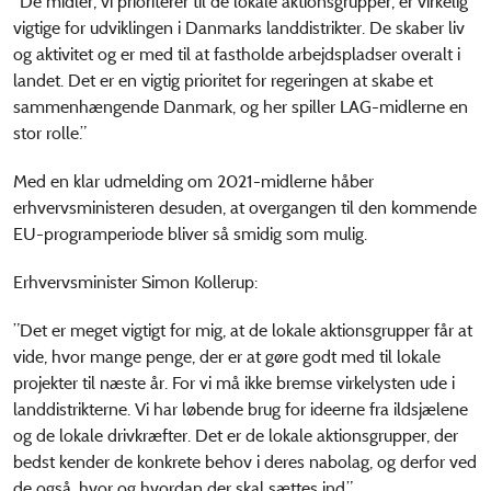
”De midler, vi prioriterer til de lokale aktionsgrupper, er virkelig
vigtige for udviklingen i Danmarks landdistrikter. De skaber liv
og aktivitet og er med til at fastholde arbejdspladser overalt i
landet. Det er en vigtig prioritet for regeringen at skabe et
sammenhængende Danmark, og her spiller LAG-midlerne en
stor rolle.”
Med en klar udmelding om 2021-midlerne håber
erhvervsministeren desuden, at overgangen til den kommende
EU-programperiode bliver så smidig som mulig.
Erhvervsminister Simon Kollerup:
”Det er meget vigtigt for mig, at de lokale aktionsgrupper får at
vide, hvor mange penge, der er at gøre godt med til lokale
projekter til næste år. For vi må ikke bremse virkelysten ude i
landdistrikterne. Vi har løbende brug for ideerne fra ildsjælene
og de lokale drivkræfter. Det er de lokale aktionsgrupper, der
bedst kender de konkrete behov i deres nabolag, og derfor ved
de også, hvor og hvordan der skal sættes ind.”