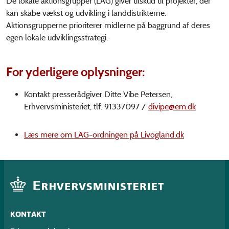
De lokale aktionsgrupper (LAG) giver tilskud til projekter, der
kan skabe vækst og udvikling i landdistrikterne.
Aktionsgrupperne prioriterer midlerne på baggrund af deres
egen lokale udviklingsstrategi.
For yderligere oplysninger:
Kontakt presserådgiver Ditte Vibe Petersen,
Erhvervsministeriet, tlf. 91337097 /
divipe@em.dk
Læs mere om LAG-ordningen på Livogland.dk
KONTAKT