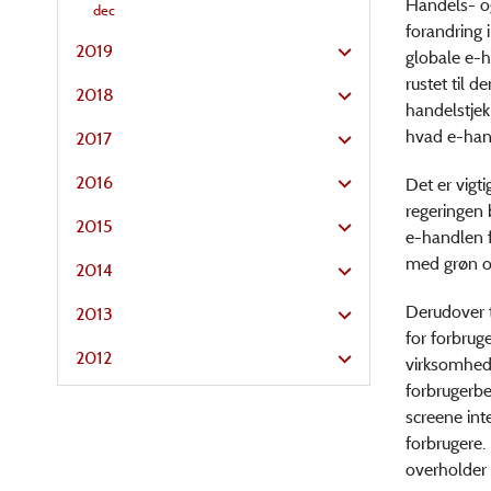
Handels- og
dec
forandring 
2019
globale e-
rustet til 
2018
handelstjek
hvad e-han
2017
2016
Det er vigt
regeringen 
2015
e-handlen f
med grøn o
2014
Derudover t
2013
for forbrug
2012
virksomhede
forbrugerbes
screene inte
forbrugere.
overholder 