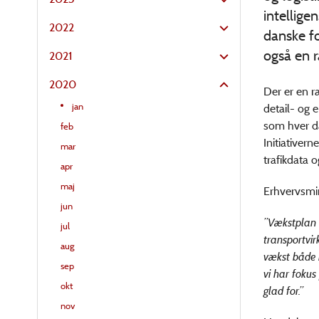
intelligen
2022
danske f
også en r
2021
2020
Der er en r
jan
detail- og 
som hver da
feb
Initiativer
mar
trafikdata o
apr
maj
Erhvervsmin
jun
”Vækstplan f
jul
transportvir
aug
vækst både i
sep
vi har fokus
okt
glad for.”
nov