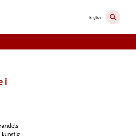
English
 i
 handels-
 kunstig