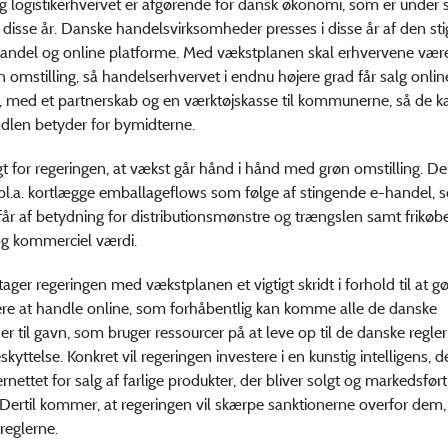
 logistikerhvervet er afgørende for dansk økonomi, som er under 
i disse år. Danske handelsvirksomheder presses i disse år af den st
handel og online platforme. Med vækstplanen skal erhvervene vær
den omstilling, så handelserhvervet i endnu højere grad får salg onli
, med et partnerskab og en værktøjskasse til kommunerne, så de k
dlen betyder for bymidterne.
igt for regeringen, at vækst går hånd i hånd med grøn omstilling. Der
bl.a. kortlægge emballageflows som følge af stingende e-handel, 
år af betydning for distributionsmønstre og trængslen samt frikøb
g kommerciel værdi.
ager regeringen med vækstplanen et vigtigt skridt i forhold til at gø
ere at handle online, som forhåbentlig kan komme alle de danske
r til gavn, som bruger ressourcer på at leve op til de danske regler
kyttelse. Konkret vil regeringen investere i en kunstig intelligens, d
rnettet for salg af farlige produkter, der bliver solgt og markedsført
 Dertil kommer, at regeringen vil skærpe sanktionerne overfor dem, 
reglerne.