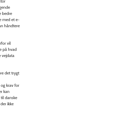
stor
igende
e bedre
ne med et e-
an håndtere
for vil
se på hvad
e vejdata
re det trygt
 og krav for
er kan
 til danske
der ikke