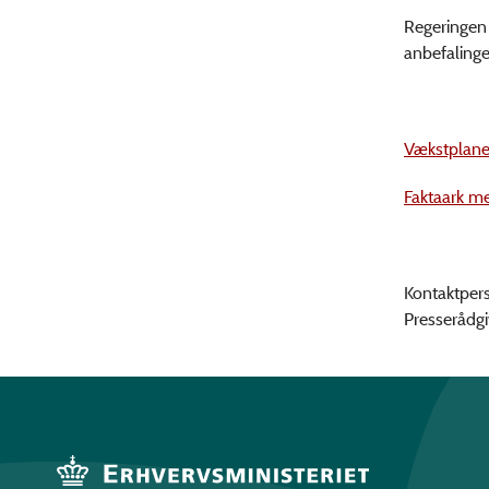
Regeringen 
anbefalinge
Vækstplanen
Faktaark me
Kontaktper
Presserådgi