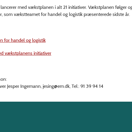
lancerer med vækstplanen i alt 21 initiativer. Vækstplanen følger o
r, som vækstteamet for handel og logistik præsenterede sidste år.
 for handel og logistik
d vækstplanens initiativer
son:
ver Jesper Ingemann, jesing@em.dk, Tel.: 91 39 94 14