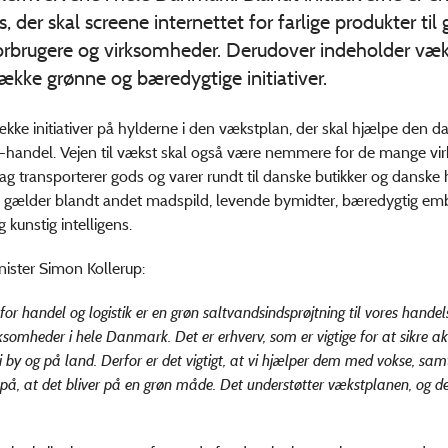
s, der skal screene internettet for farlige produkter til
orbrugere og virksomheder. Derudover indeholder væ
ække grønne og bæredygtige initiativer.
ække initiativer på hylderne i den vækstplan, der skal hjælpe den d
e-handel. Vejen til vækst skal også være nemmere for de mange vi
g transporterer gods og varer rundt til danske butikker og danske 
ne gælder blandt andet madspild, levende bymidter, bæredygtig emb
g kunstig intelligens.
ister Simon Kollerup:
or handel og logistik er en grøn saltvandsindsprøjtning til vores handel
ksomheder i hele Danmark. Det er erhverv, som er vigtige for at sikre akt
 by og på land. Derfor er det vigtigt, at vi hjælper dem med vokse, sam
 på, at det bliver på en grøn måde. Det understøtter vækstplanen, og det 