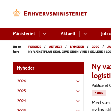
Ministeriet
Aktuelt
Job o
Du er
FORSIDE
AKTUELT
NYHEDER
2020
JA
her:
NY VÆKSTPLAN SKAL GIVE GRØN VIND I SEJLENE I L
Ny væk
Nyheder
logis
2026
Publiceret
2025
NYHED
2024
Med vækst
og logist
2023