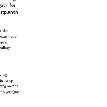
 gavn for
kstplanen
anske
rksomheder,
hjem.
allage,
s- og
ivitet og
tidig med at
er jeg rigtig