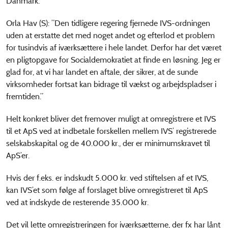
Danmark.”
Orla Hav (S): ”Den tidligere regering fjernede IVS-ordningen
uden at erstatte det med noget andet og efterlod et problem
for tusindvis af iværksættere i hele landet. Derfor har det været
en pligtopgave for Socialdemokratiet at finde en løsning. Jeg er
glad for, at vi har landet en aftale, der sikrer, at de sunde
virksomheder fortsat kan bidrage til vækst og arbejdspladser i
fremtiden.”
Helt konkret bliver det fremover muligt at omregistrere et IVS
til et ApS ved at indbetale forskellen mellem IVS’ registrerede
selskabskapital og de 40.000 kr., der er minimumskravet til
ApS’er.
Hvis der f.eks. er indskudt 5.000 kr. ved stiftelsen af et IVS,
kan IVS’et som følge af forslaget blive omregistreret til ApS
ved at indskyde de resterende 35.000 kr.
Det vil lette omregistreringen for iværksætterne, der fx har lånt