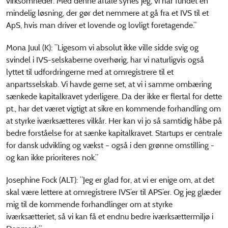
virksomheder. Med denne aftale synes jeg, vi har fundet en
mindelig løsning, der gør det nemmere at gå fra et IVS til et
ApS, hvis man driver et lovende og lovligt foretagende.”
Mona Juul (K): ”Ligesom vi absolut ikke ville sidde svig og
svindel i IVS-selskaberne overhørig, har vi naturligvis også
lyttet til udfordringerne med at omregistrere til et
anpartsselskab. Vi havde gerne set, at vi i samme ombæring
sænkede kapitalkravet yderligere. Da der ikke er flertal for dette
pt., har det været vigtigt at sikre en kommende forhandling om
at styrke iværksætteres vilkår. Her kan vi jo så samtidig håbe på
bedre forståelse for at sænke kapitalkravet. Startups er centrale
for dansk udvikling og vækst – også i den grønne omstilling -
og kan ikke prioriteres nok.”
Josephine Fock (ALT): ”Jeg er glad for, at vi er enige om, at det
skal være lettere at omregistrere IVS’er til APS’er. Og jeg glæder
mig til de kommende forhandlinger om at styrke
iværksætteriet, så vi kan få et endnu bedre iværksættermiljø i