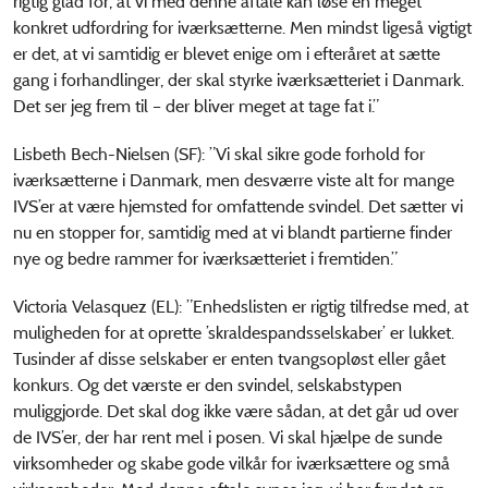
rigtig glad for, at vi med denne aftale kan løse en meget
konkret udfordring for iværksætterne. Men mindst ligeså vigtigt
er det, at vi samtidig er blevet enige om i efteråret at sætte
gang i forhandlinger, der skal styrke iværksætteriet i Danmark.
Det ser jeg frem til – der bliver meget at tage fat i.”
Lisbeth Bech-Nielsen (SF): ”Vi skal sikre gode forhold for
iværksætterne i Danmark, men desværre viste alt for mange
IVS’er at være hjemsted for omfattende svindel. Det sætter vi
nu en stopper for, samtidig med at vi blandt partierne finder
nye og bedre rammer for iværksætteriet i fremtiden.”
Victoria Velasquez (EL): ”Enhedslisten er rigtig tilfredse med, at
muligheden for at oprette ’skraldespandsselskaber’ er lukket.
Tusinder af disse selskaber er enten tvangsopløst eller gået
konkurs. Og det værste er den svindel, selskabstypen
muliggjorde. Det skal dog ikke være sådan, at det går ud over
de IVS’er, der har rent mel i posen. Vi skal hjælpe de sunde
virksomheder og skabe gode vilkår for iværksættere og små