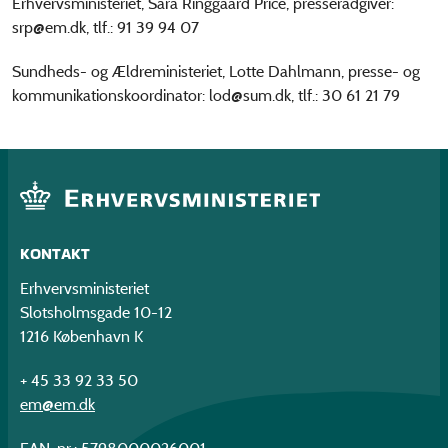
Erhvervsministeriet, Sara Ringgaard Price, presserådgiver:
srp@em.dk, tlf.: 91 39 94 07
Sundheds- og Ældreministeriet, Lotte Dahlmann, presse- og
kommunikationskoordinator: lod@sum.dk, tlf.: 30 61 21 79
KONTAKT
Erhvervsministeriet
Slotsholmsgade 10-12
1216 København K
+ 45 33 92 33 50
em@em.dk