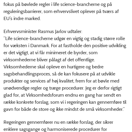
fokus på bøvlede regler i life science-brancherne og på
reguleringsbarrierer, som erhvervslivet oplever på tværs af
EU’s indre marked.
Erhvervsminister Rasmus Jarlov udtaler:
”Life science-brancherne udgør en vigtig og stadig større rolle
for væksten i Danmark. For at fastholde den positive udvikling
er det vigtigt, at vi får minimeret de byrder, som
virksomhederne bliver pålagt af det offentlige.
Virksomhederne skal opleve en hurtigere og bedre
sagsbehandlingsproces, så de kan fokusere på at udvikle
produkter og services af høj kvalitet, frem for at bøvle med
unødvendige regler og træge procedurer. Jeg er derfor rigtigt
glad for, at Virksomhedsforum endnu en gang har sendt en
række konkrete forslag, som vi i regeringen kan gennemføre til
gavn for både de store og ikke mindst de små virksomheder.”
Regeringen gennemfører nu en række forslag, der sikrer
enklere sagsgange og harmoniserede procedurer for