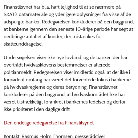
Finanstilsynet har bl.a. haft lejlighed til at se nærmere på
SKAT’s datamateriale og yderligere oplysninger fra visse af de
adspurgte banker. Redegørelsen konkluderer på den baggrund,
at bankerne igennem den seneste 10-årige periode har søgt at
nedbringe antallet af kunder, der mistænkes for
skatteunddragelse.
Undersøgelsen viser ikke nye lovbrud, og de banker, der har
overtrådt hvidvasklovens bestemmelser er allerede
politianmeldt. Redegørelsen viser imidlertid også, at der ikke i
fornødent omfang har været det forventede fokus i bankerne
på hvidvaskreglerne og deres betydning. Finanstilsynet
konkluderer på den baggrund, at hvidvaskområdet ikke har
været tilstrækkeligt forankret i bankernes ledelser og derfor
ikke prioriteret i den daglige drift.
Den endelige redegørelse fra Finanstilsynet
Kontakt: Rasmus Holm Thomsen, presserådgiver,