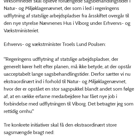
virksomheder skal opleve forlængede sagsbehandlingstider i
Natur- og Miljøklagenævnet, der som i led i regeringens
udflytning af statslige arbejdspladser fra årsskiftet overgår til
den nye styrelse Nævnenes Hus i Viborg under Erhvervs- og
Vækstministeriet.
Erhvervs- og vækstminister Troels Lund Poulsen:
"Regeringens udflytning af statslige arbejdspladser, der
generelt kører helt efter planen, må ikke betyde, at der opstår
uacceptabelt lange sagsbehandlingstider. Derfor sætter vi nu
ekstraordinært ind i forhold til Natur- og Miljøklagenævnet,
hvor der er opstået en stor sagspukkel blandt andet som følge
af, at en række erfarne medarbejdere har fået nye job i
forbindelse med udflytningen til Viborg. Det betragter jeg som
rettidig omhu."
Tre konkrete initiativer skal få den ekstraordinært store
sagsmængde bragt ned: