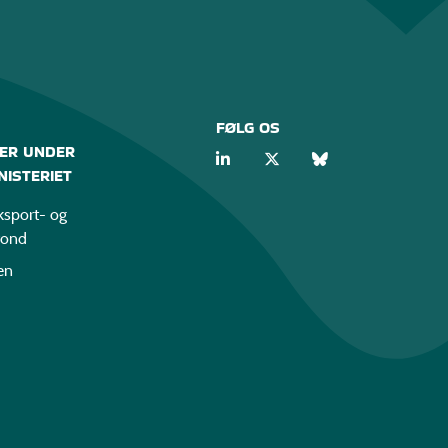
FØLG OS
ER UNDER
ISTERIET
sport- og
fond
en