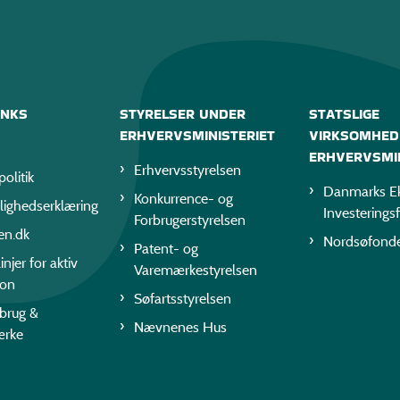
INKS
STYRELSER UNDER
STATSLIGE
ERHVERVSMINISTERIET
VIRKSOMHED
ERHVERVSMIN
Erhvervsstyrelsen
politik
Danmarks Ek
Konkurrence- og
lighedserklæring
Investerings
Forbrugerstyrelsen
en.dk
Nordsøfond
Patent- og
injer for aktiv
Varemærkestyrelsen
ion
Søfartsstyrelsen
rbrug &
Nævnenes Hus
ærke