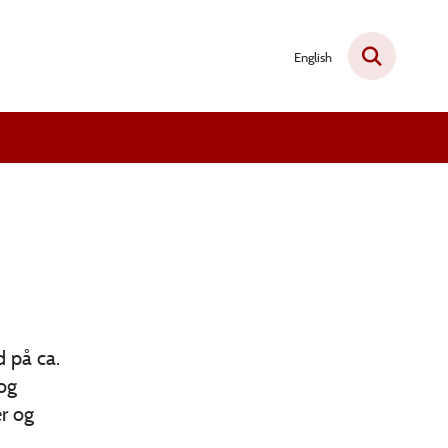
English
 på ca.
 og
er og