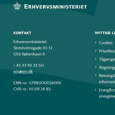
KONTAKT
NYTTIGE L
Erhvervsministeriet
Cookies
Slotsholmsgade 10-12
Privatlivs
1216 København K
Tilgænge
+ 45 33 92 33 50
Regering
em@em.dk
Retningsl
informat
EAN-nr.: 5798000026001
CVR-nr.: 10 09 24 85
Energifo
energim