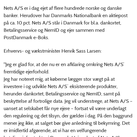
Nets A/S er i dag ejet af flere hundrede norske og danske
banker. Herudover har Danmarks Nationalbank en aktiepost
på ca. 10 pct. Nets A/S står i Danmark for bl.a. dankortet,
Betalingsservice og NemID og ejer sammen med
PostDanmark e-Boks.
Erhvervs- og vækstminister Henrik Sass Larsen:
"Jeg er glad for, at der nu er en afklaring omkring Nets A/S’
fremtidige ejerforhold.
Jeg har noteret mig, at køberne lægger stor vægt på at
investere i og udvikle Nets A/S´ eksisterende produkter,
herunder dankortet, Betalingsservice og NemID, samt på
beskyttelse af fortrolige data. Jeg vil understrege, at Nets A/S –
uanset at selskabet får nye ejere – fortsat vil være underlagt
den regulering og det tilsyn, der gælder i dag. På den baggrund
mener jeg ikke, at salget bør give anledning til bekymring. Det
er imidlertid afgørende, at vi har en velfungerende