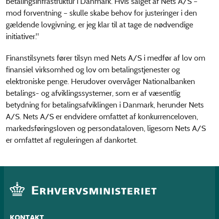
betalingsinfrastruktur i Danmark. Hvis salget af Nets A/S –
mod forventning – skulle skabe behov for justeringer i den
gældende lovgivning, er jeg klar til at tage de nødvendige
initiativer."
Finanstilsynets fører tilsyn med Nets A/S i medfør af lov om
finansiel virksomhed og lov om betalingstjenester og
elektroniske penge. Herudover overvåger Nationalbanken
betalings- og afviklingssystemer, som er af væsentlig
betydning for betalingsafviklingen i Danmark, herunder Nets
A/S. Nets A/S er endvidere omfattet af konkurrenceloven,
markedsføringsloven og persondataloven, ligesom Nets A/S
er omfattet af reguleringen af dankortet.
KONTAKT