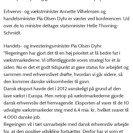
Erhvervs- og vækstminister Annette Vilhelmsen og
handelsminister Pia Olsen Dyhr er værter ved konferencen. Ud
over de to ministre deltager statsminister Helle Thorning-
Schmidt.
Handels- og investeringsminister Pia Olsen Dyhr:
"Regeringen har gjort det til en høj prioritet at få bedre fat i
vækstmarkederne. Vi offentliggjorde vores strategi for ét år
siden. Nu er det et godt tidspunkt at gøre status for arbejdet og
sammen med erhvervslivet drøfte, hvordan vi går videre, så
den kommer danske virksomheder til gavn.
Dansk eksport havde det i 2012 vanskeligt på grund af den
lave vækst i Europa. Men netop på vækstmarkederne gjorde
dansk erhvervsliv det fremragende. Eksporten af varer til de 10
udvalgte vækstmarkeder steg med 6,4 mia. kr., hvilket svarer til
4.000 danske job.
Regeringen vil i tæt samarbejde med dansk erhvervsliv arbejde
for, at den positive udvikling fortsætter. Derfor har vi som et