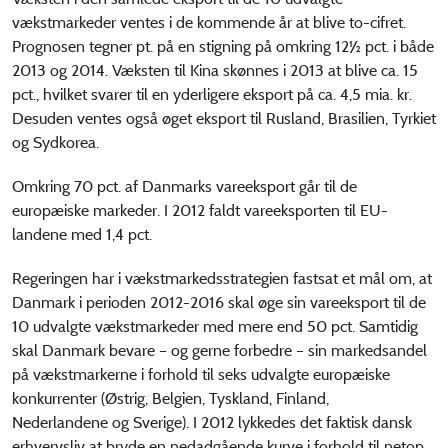
vækstmarkeder ventes i de kommende år at blive to-cifret.
Prognosen tegner pt. på en stigning på omkring 12½ pct. i både
2013 og 2014. Væksten til Kina skønnes i 2013 at blive ca. 15
pct., hvilket svarer til en yderligere eksport på ca. 4,5 mia. kr.
Desuden ventes også øget eksport til Rusland, Brasilien, Tyrkiet
og Sydkorea.
Omkring 70 pct. af Danmarks vareeksport går til de
europæiske markeder. I 2012 faldt vareeksporten til EU-
landene med 1,4 pct.
Regeringen har i vækstmarkedsstrategien fastsat et mål om, at
Danmark i perioden 2012-2016 skal øge sin vareeksport til de
10 udvalgte vækstmarkeder med mere end 50 pct. Samtidig
skal Danmark bevare – og gerne forbedre – sin markedsandel
på vækstmarkerne i forhold til seks udvalgte europæiske
konkurrenter (Østrig, Belgien, Tyskland, Finland,
Nederlandene og Sverige). I 2012 lykkedes det faktisk dansk
erhvervsliv at bryde en nedadgående kurve i forhold til netop