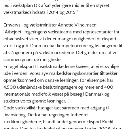
led i vækstplan DK afsat yderligere midler til en styrket
vækstmarkedsindsats i 2014 og 2015."
Erhvervs- og vækstminister Annette Vilhelmsen:
"Arbejdet i regeringens vækstteams med repræsentanter fra
erhvervslivet viser, at der er mange muligheder for eksport,
vækst og job. Danmark har kompetencerne og løsningerne til
at slå igennem på vækstmarkederne. Det gælder om, at vi
sammen griber de muligheder.
En øget eksport til vækstmarkederne kræver, at vi er synlige
ude i verden. Vores syv markedsføringskonsortier tiltrækker
opmærksomhed om danske løsninger. For eksempel har
4.500 udenlandske beslutningstagere og mere end 400
internationale mediefolk været på besøg i Danmark og
studeret vores grønne løsninger.
Gode vækstvilkår hænger tæt sammen med adgang til
finansiering. Derfor har regeringen forbedret
kreditmulighederne, blandt andet gennem Eksport Kredit
Fonden. Den har tredoblet sit engagement siden 2008 til nu