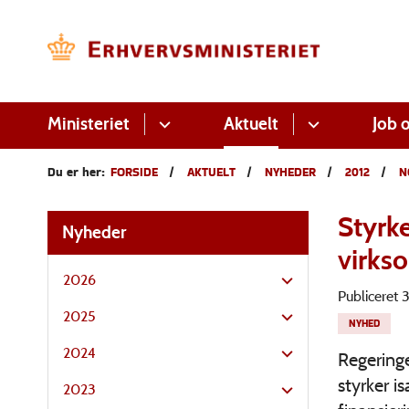
Ministeriet
Aktuelt
Job o
Du er her:
FORSIDE
AKTUELT
NYHEDER
2012
N
Styrke
Nyheder
virks
2026
Publiceret
2025
NYHED
2024
Regering
styrker 
2023