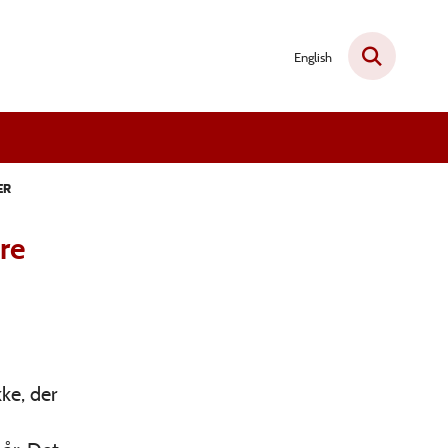
English
ER
re
ke, der