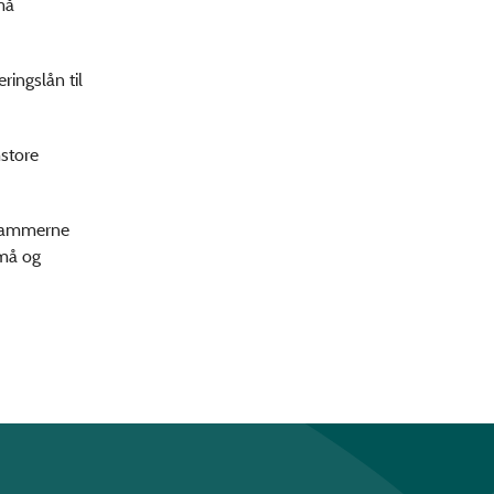
må
ringslån til
mstore
e rammerne
små og