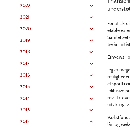
finansier
2022
understøt
2021
For at sikr
2020
etableres e
Samlet set 
2019
tre år. Init
2018
Erhvervs- o
2017
Jeg er mege
2016
muligheder
eksportfina
2015
Inklusive p
mia. kr. ov
2014
udvikling, v
2013
Vækstfonden
2012
lån og væks