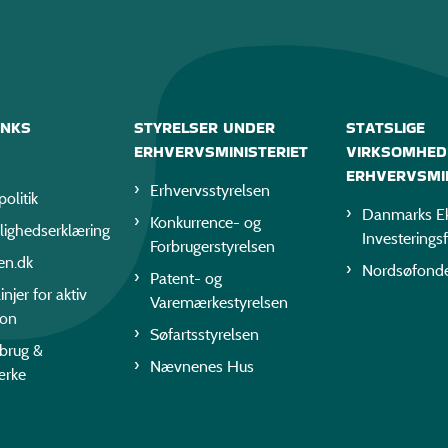
INKS
STYRELSER UNDER
STATSLIGE
ERHVERVSMINISTERIET
VIRKSOMHED
ERHVERVSMIN
Erhvervsstyrelsen
politik
Danmarks Ek
Konkurrence- og
lighedserklæring
Investerings
Forbrugerstyrelsen
en.dk
Nordsøfond
Patent- og
injer for aktiv
Varemærkestyrelsen
ion
Søfartsstyrelsen
rbrug &
Nævnenes Hus
ærke