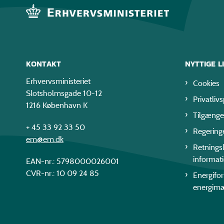
KONTAKT
NYTTIGE L
Erhvervsministeriet
Cookies
Slotsholmsgade 10-12
Privatlivs
1216 København K
Tilgænge
+ 45 33 92 33 50
Regering
em@em.dk
Retningsl
informat
EAN-nr.: 5798000026001
CVR-nr.: 10 09 24 85
Energifo
energim