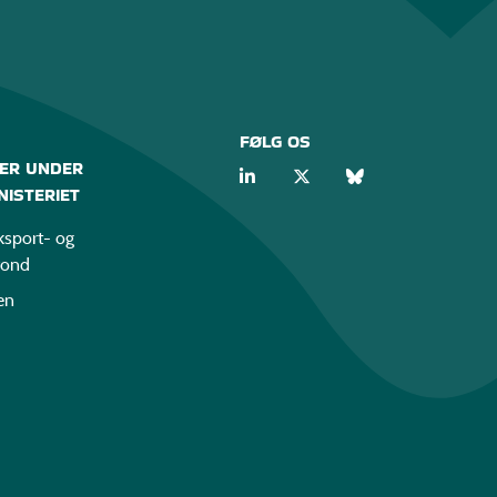
FØLG OS
ER UNDER
ISTERIET
sport- og
fond
en