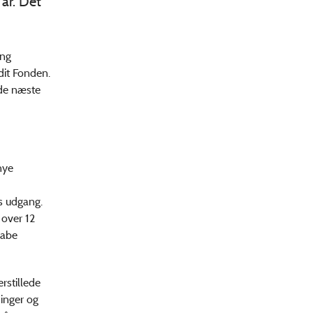
 år. Det
ing
dit Fonden.
 de næste
nye
ts udgang.
 over 12
kabe
rstillede
inger og