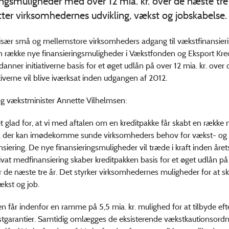
ingsmuligheder med over 12 mia. kr. over de næste tre
ter virksomhedernes udvikling, vækst og jobskabelse.
e især små og mellemstore virksomheders adgang til vækstfinansier
n række nye finansieringsmuligheder i Vækstfonden og Eksport Kre
danner initiativerne basis for et øget udlån på over 12 mia. kr. over
iativerne vil blive iværksat inden udgangen af 2012.
g vækstminister Annette Vilhelmsen:
t glad for, at vi med aftalen om en kreditpakke får skabt en række 
, der kan imødekomme sunde virksomheders behov for vækst- og
nsiering. De nye finansieringsmuligheder vil træde i kraft inden åre
rivat medfinansiering skaber kreditpakken basis for et øget udlån på
er de næste tre år. Det styrker virksomhedernes muligheder for at s
ækst og job.
 får indenfor en ramme på 5,5 mia. kr. mulighed for at tilbyde efte
tgarantier. Samtidig omlægges de eksisterende vækstkautionsordn