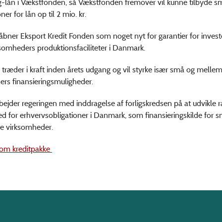
-lån i Vækstfonden, så Vækstfonden fremover vil kunne tilbyde s
er for lån op til 2 mio. kr.
bner Eksport Kredit Fonden som noget nyt for garantier for investe
somheders produktionsfaciliteter i Danmark.
ne træder i kraft inden årets udgang og vil styrke især små og melle
rs finansieringsmuligheder.
bejder regeringen med inddragelse af forligskredsen på at udvikl
ed for erhvervsobligationer i Danmark, som finansieringskilde for 
e virksomheder.
 om kreditpakke