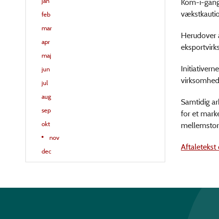
jan
Kom-i-gang
vækstkaution
feb
mar
Herudover å
apr
eksportvirk
maj
Initiativer
jun
virksomhede
jul
aug
Samtidig ar
sep
for et mark
okt
mellemstor
nov
Aftaletekst
dec