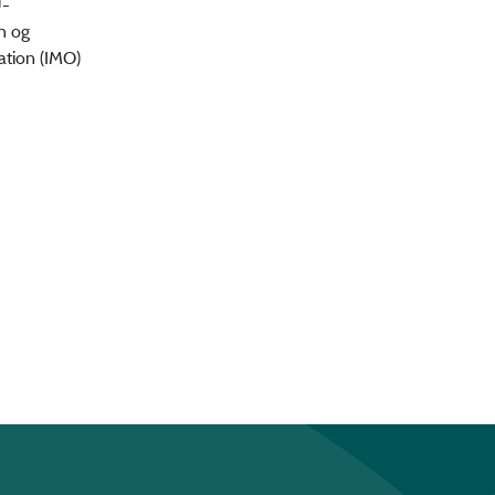
U-
n og
ation (IMO)