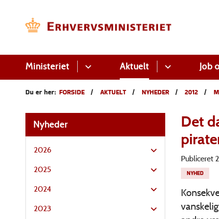
Ministeriet
Aktuelt
Job o
Du er her:
FORSIDE
AKTUELT
NYHEDER
2012
M
Det d
Nyheder
pirate
2026
Publiceret
2025
NYHED
2024
Konsekve
vanskelig
2023