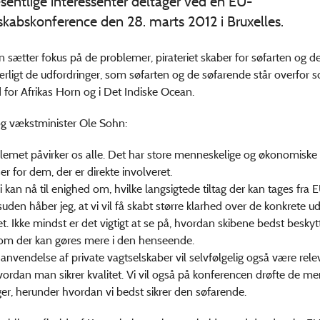
entlige interessenter deltager ved en EU-
kabskonference den 28. marts 2012 i Bruxelles.
 sætter fokus på de problemer, pirateriet skaber for søfarten og d
rligt de udfordringer, som søfarten og de søfarende står overfor s
d for Afrikas Horn og i Det Indiske Ocean.
og vækstminister Ole Sohn:
blemet påvirker os alle. Det har store menneskelige og økonomiske
r for dem, der er direkte involveret.
i kan nå til enighed om, hvilke langsigtede tiltag der kan tages fra 
suden håber jeg, at vi vil få skabt større klarhed over de konkrete u
et. Ikke mindst er det vigtigt at se på, hvordan skibene bedst besk
g om der kan gøres mere i den henseende.
nvendelse af private vagtselskaber vil selvfølgelig også være rele
ordan man sikrer kvalitet. Vi vil også på konferencen drøfte de m
r, herunder hvordan vi bedst sikrer den søfarende.