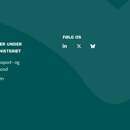
FØLG OS
ER UNDER
ISTERIET
sport- og
fond
en