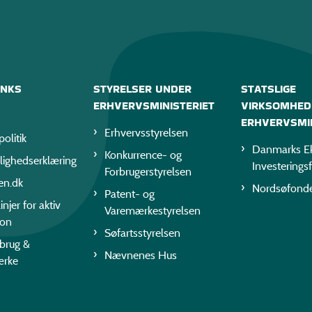
INKS
STYRELSER UNDER
STATSLIGE
ERHVERVSMINISTERIET
VIRKSOMHED
ERHVERVSMIN
Erhvervsstyrelsen
politik
Danmarks Ek
Konkurrence- og
lighedserklæring
Investerings
Forbrugerstyrelsen
en.dk
Nordsøfond
Patent- og
injer for aktiv
Varemærkestyrelsen
ion
Søfartsstyrelsen
rbrug &
Nævnenes Hus
ærke