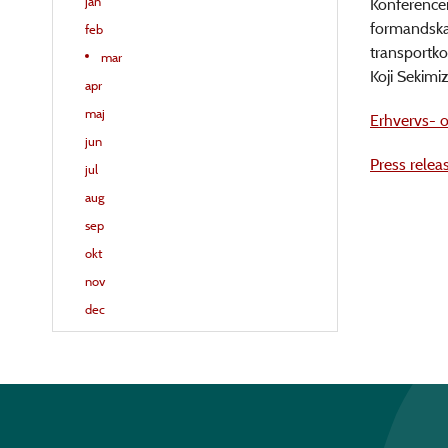
jan
Konference
formandska
feb
transportko
mar
Koji Sekimiz
apr
maj
Erhvervs- o
jun
Press relea
jul
aug
sep
okt
nov
dec