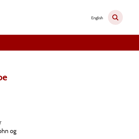
English
pe
r
Sohn og