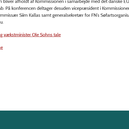
n bliver afholdt af Kommissionen i samarbejde med det danske E
b. På konferencen deltager desuden vicepræsident i Kommissione
mmissær Siim Kallas samt generalsekretær for FN’s Søfartsorganis
u.
g vækstminister Ole Sohns tale
se