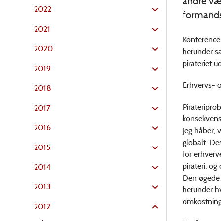
andre væs
2022
formands
2021
Konferencen
2020
herunder sæ
pirateriet u
2019
Erhvervs- 
2018
Pirateripro
2017
konsekvense
2016
Jeg håber, v
globalt. De
2015
for erhverv
pirateri, o
2014
Den øgede a
2013
herunder hv
omkostninge
2012