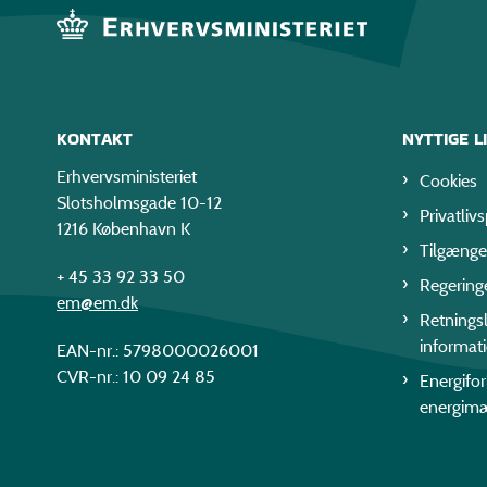
KONTAKT
NYTTIGE L
Erhvervsministeriet
Cookies
Slotsholmsgade 10-12
Privatlivs
1216 København K
Tilgænge
+ 45 33 92 33 50
Regering
em@em.dk
Retningsl
informat
EAN-nr.: 5798000026001
CVR-nr.: 10 09 24 85
Energifo
energim