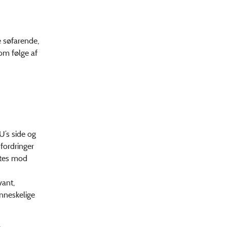
e søfarende,
om følge af
EU’s side og
dfordringer
yttes mod
vant,
enneskelige