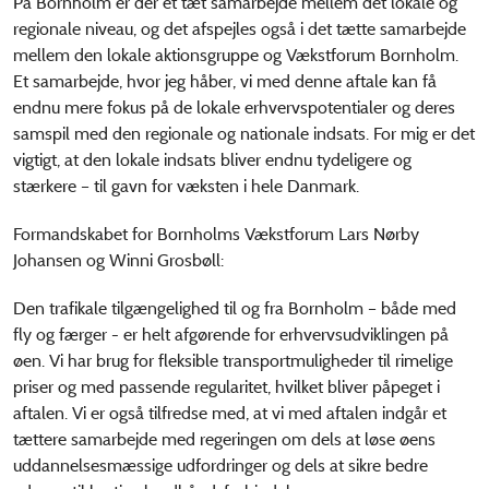
På Bornholm er der et tæt samarbejde mellem det lokale og
regionale niveau, og det afspejles også i det tætte samarbejde
mellem den lokale aktionsgruppe og Vækstforum Bornholm.
Et samarbejde, hvor jeg håber, vi med denne aftale kan få
endnu mere fokus på de lokale erhvervspotentialer og deres
samspil med den regionale og nationale indsats. For mig er det
vigtigt, at den lokale indsats bliver endnu tydeligere og
stærkere – til gavn for væksten i hele Danmark.
Formandskabet for Bornholms Vækstforum Lars Nørby
Johansen og Winni Grosbøll:
Den trafikale tilgængelighed til og fra Bornholm – både med
fly og færger - er helt afgørende for erhvervsudviklingen på
øen. Vi har brug for fleksible transportmuligheder til rimelige
priser og med passende regularitet, hvilket bliver påpeget i
aftalen. Vi er også tilfredse med, at vi med aftalen indgår et
tættere samarbejde med regeringen om dels at løse øens
uddannelsesmæssige udfordringer og dels at sikre bedre