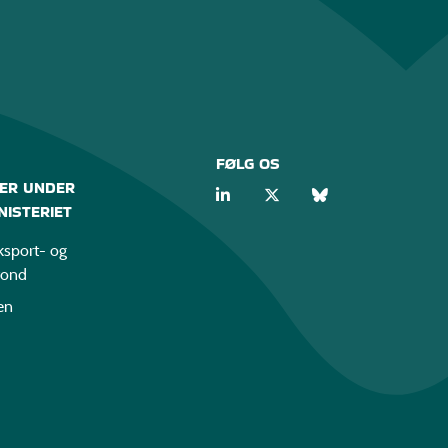
FØLG OS
ER UNDER
ISTERIET
sport- og
fond
en