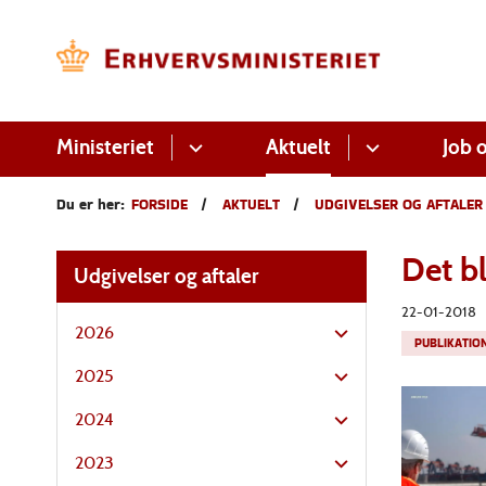
Ministeriet
Aktuelt
Job o
Du er her:
FORSIDE
AKTUELT
UDGIVELSER OG AFTALER
Det b
Udgivelser og aftaler
22-01-2018
2026
PUBLIKATIO
2025
2024
2023