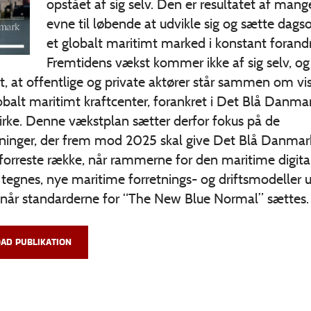
opstået af sig selv. Den er resultatet af mang
evne til løbende at udvikle sig og sætte dags
et globalt maritimt marked i konstant forandr
Fremtidens vækst kommer ikke af sig selv, og 
gt, at offentlige og private aktører står sammen om vi
balt maritimt kraftcenter, forankret i Det Blå Danma
irke. Denne vækstplan sætter derfor fokus på de
ninger, der frem mod 2025 skal give Det Blå Danmar
forreste række, når rammerne for den maritime digita
egnes, nye maritime forretnings- og driftsmodeller u
t når standarderne for “The New Blue Normal” sættes.
AD PUBLIKATION