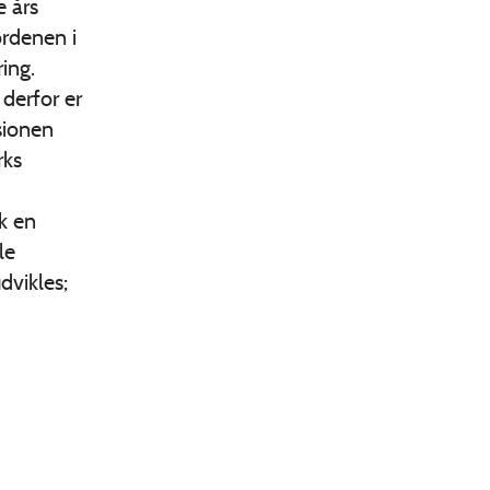
e års
ordenen i
ing.
derfor er
sionen
rks
k en
le
dvikles;