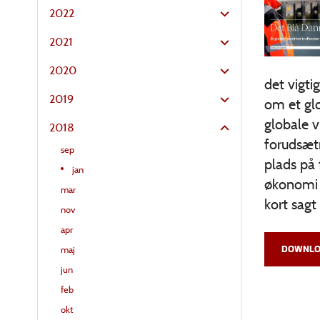
2022
2021
2020
det vigti
2019
om et glo
globale v
2018
forudsæt
sep
plads på 
jan
økonomi t
mar
kort sag
nov
apr
DOWNLO
maj
jun
feb
okt