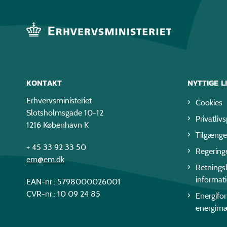
KONTAKT
NYTTIGE L
Erhvervsministeriet
Cookies
Slotsholmsgade 10-12
Privatlivs
1216 København K
Tilgænge
+ 45 33 92 33 50
Regering
em@em.dk
Retningsl
informat
EAN-nr.: 5798000026001
CVR-nr.: 10 09 24 85
Energifo
energim