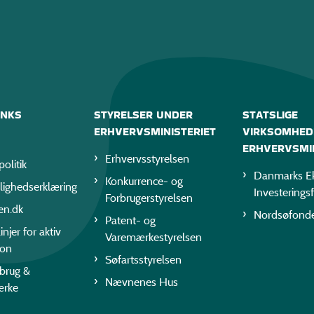
INKS
STYRELSER UNDER
STATSLIGE
ERHVERVSMINISTERIET
VIRKSOMHED
ERHVERVSMIN
Erhvervsstyrelsen
politik
Danmarks Ek
Konkurrence- og
lighedserklæring
Investerings
Forbrugerstyrelsen
en.dk
Nordsøfond
Patent- og
injer for aktiv
Varemærkestyrelsen
ion
Søfartsstyrelsen
rbrug &
Nævnenes Hus
ærke