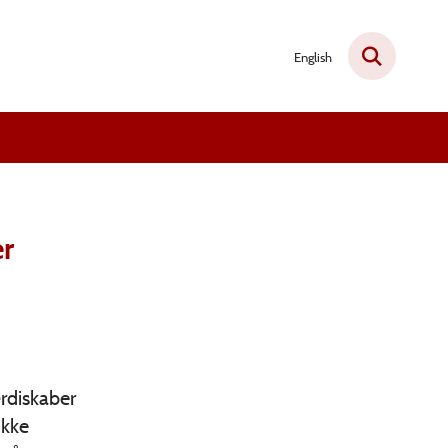
English
er
rdiskaber
ikke