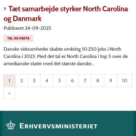
Tæt samarbejde styrker North Carolina
og Danmark
Publiceret 24-09-2025
TAL OG FAKTA
Danske virksomheder skabte omkring 10.250 jobs i North
Carolina i 2023. Med det tal er North Carolina i top 5 over de
amerikanske stater med det største danske...
1
2
3
4
5
6
7
8
9
10