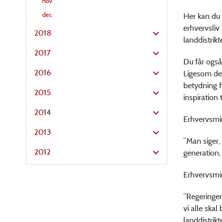
nov
dec
Her kan du
erhvervsliv
2018
landdistrikt
2017
Du får også
2016
Ligesom der
betydning f
2015
inspiration t
2014
Erhvervsmin
2013
”Man siger,
2012
generation,
Erhvervsmin
”Regeringen
vi alle skal
landdistrik