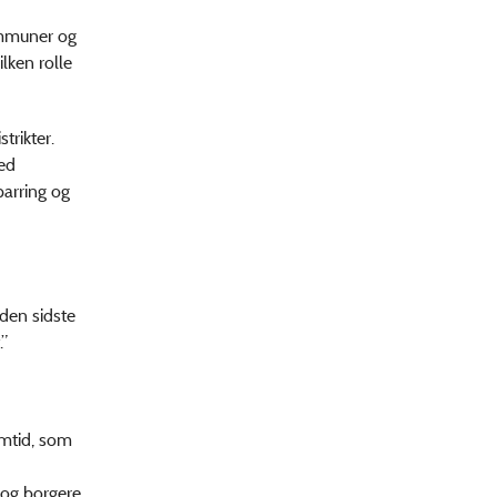
ommuner og
lken rolle
trikter.
ed
parring og
 den sidste
.”
emtid, som
 og borgere