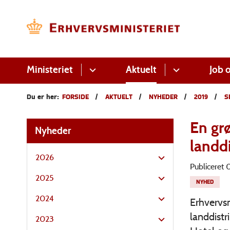
Ministeriet
Aktuelt
Job o
Du er her:
FORSIDE
AKTUELT
NYHEDER
2019
S
En gr
Nyheder
landdi
2026
Publiceret
2025
NYHED
2024
Erhvervsm
landdist
2023