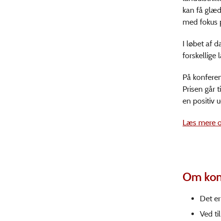
kan få glæde
med fokus 
I løbet af d
forskellige 
På konferen
Prisen går
en positiv u
Læs mere om
Om kon
Det er
Ved ti