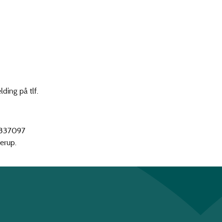
ding på tlf.
91337097
erup.