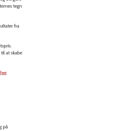
kternes tegn
ultater fra
spris.
il at skabe
 her
ng på