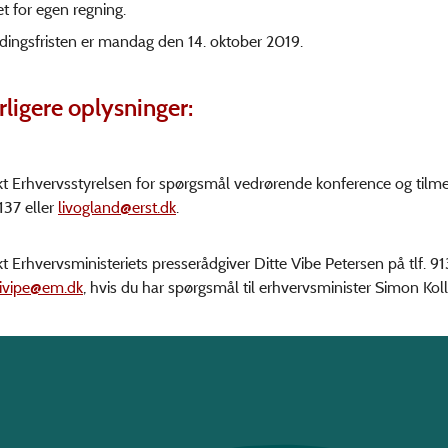
et for egen regning.
dingsfristen er mandag den 14. oktober 2019.
rligere oplysninger:
t Erhvervsstyrelsen for spørgsmål vedrørende konference og tilmel
37 eller
livogland@erst.dk
.
t Erhvervsministeriets presserådgiver Ditte Vibe Petersen på tlf. 
ivipe@em.dk
, hvis du har spørgsmål til erhvervsminister Simon Koll