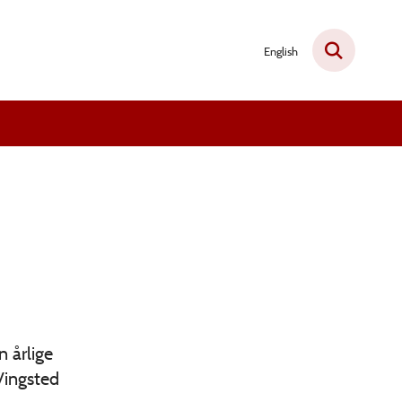
English
n årlige
Vingsted