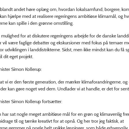
 blandt andet høre oplæg om, hvordan lokalsamfund, borgere, k
 kan hjælpe med at realisere regeringens ambitiøse klimamål, og hvi
erne kan spille i den grønne omstilling.
 mulighed for at diskutere regeringens arbejde for de danske landdis
 vil være faglige debatter og ekskursioner med fokus på temaer m
or udviklingen i landdistrikterne. Sidst, men ikke mindst kan du få s
il dit eget projekt.
ister Simon Kollerup:
 at vi er den første generation, der mærker klimaforandringerne, og
 der kan gøre noget ved dem. Undlader vi at handle, er det for sent
ister Simon Kollerup fortsætter:
 har sat nogle meget ambitiøse mål for en grøn og klimavenlig fr
 bidrage til og tænke kreativt for at opnå. Og her tror jeg faktisk, at
terne gemmer på nogle helt unikke løsninger, som både erhvervsliv