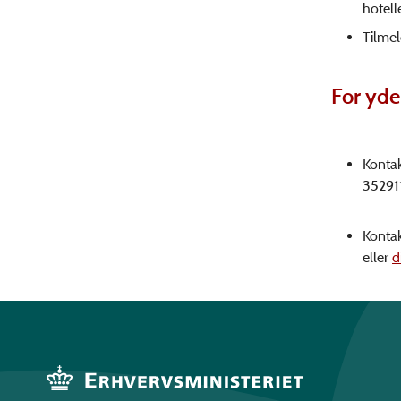
hotell
Tilmel
For yde
Kontak
352911
Kontak
eller
d