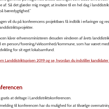
 af. Så det glæder mig meget, at invitere til en hel dag i landdistri
på bæredygtighed.”
agen vil du på konferencens projektbørs få indblik i erfaringer og res
landdistriktsprojekter.
cen kårer erhvervsministeren desuden vinderen af årets landdistrikt
 til en person/forening/virksomhed/kommune, som har været med t
dvikling for sit eget lokalsamfund.
 Landdistriktsprisen 2019 og se, hvordan du indstiller kandidater
ferencen
 gratis at deltage i Landdistriktskonferencen.
lmelding til konferencen har du mulighed for at tilvælge overnatni