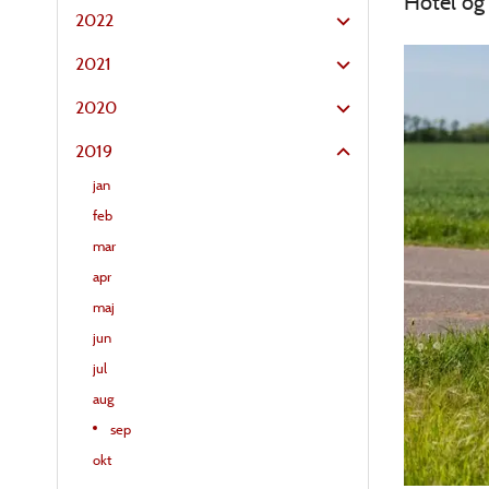
Hotel og
2022
2021
2020
2019
jan
feb
mar
apr
maj
jun
jul
aug
sep
okt