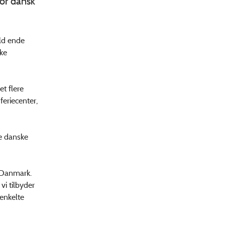
for dansk
ld ende
ske
et flere
eriecenter,
e danske
 Danmark.
i tilbyder
 enkelte