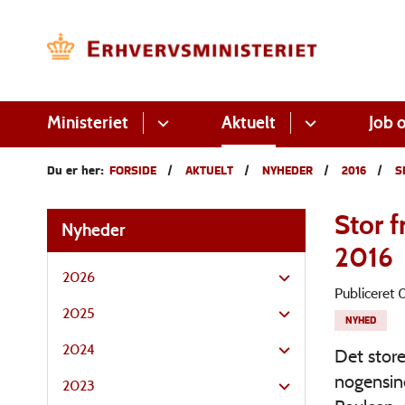
Ministeriet
Aktuelt
Job o
Du er her:
FORSIDE
AKTUELT
NYHEDER
2016
S
Stor 
Nyheder
2016
2026
Publiceret
2025
NYHED
2024
Det store
nogensin
2023