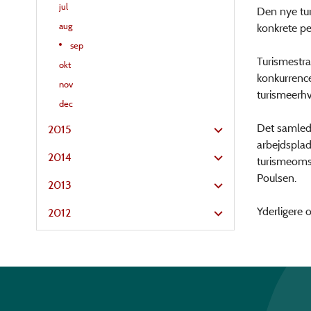
jul
Den nye tur
aug
konkrete p
sep
Turismestrat
okt
konkurrence
nov
turismeerhv
dec
Det samlede
2015
arbejdsplads
2014
turismeomsæ
Poulsen.
2013
Yderligere 
2012