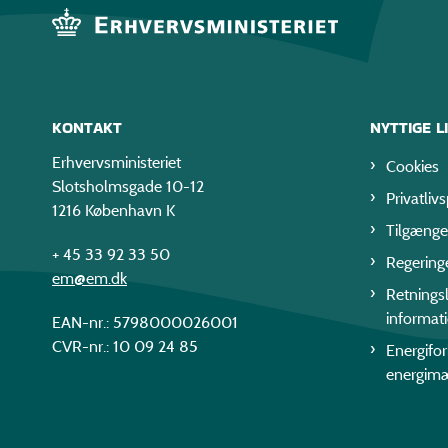
KONTAKT
NYTTIGE L
Erhvervsministeriet
Cookies
Slotsholmsgade 10-12
Privatlivs
1216 København K
Tilgænge
+ 45 33 92 33 50
Regering
em@em.dk
Retningsl
informat
EAN-nr.: 5798000026001
CVR-nr.: 10 09 24 85
Energifo
energim