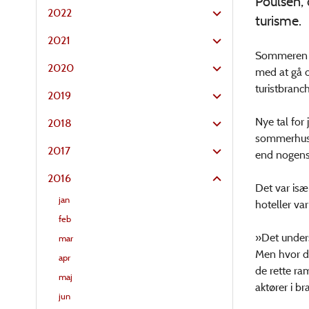
Poulsen, 
2022
turisme.
2021
Sommeren 2
2020
med at gå o
turistbranc
2019
Nye tal for 
2018
sommerhuse,
2017
end nogens
2016
Det var isæ
jan
hoteller var
feb
»Det under
mar
Men hvor de
apr
de rette ra
maj
aktører i b
jun