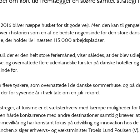
der om kort tid fremlægger en større samlet strategi 
016 bliver næppe husket for sit gode vejr. Men den kan til gengæ
ver i historien som en af de bedste nogensinde for den store dan
he, der holder liv i næsten 115.000 arbejdspladser.
juli, der er den helt store feriemåned, viser således, at der blev udlej
 og overnattede flere udenlandske turister på danske hoteller og f
inde før.
r flere tyskere, som overnattede i de danske sommerhuse, og på d
 der for syvende år i træk tale om en juli-rekord.
streger, at turisme er et væksterhverv med kæmpe muligheder for
n hårde konkurrence med andre destinationer samtidig kræver, at v
mmevilkår og har konstant fokus på udvikling og innovation hos de
ranchen,« siger erhvervs- og vækstminister Troels Lund Poulsen (V).