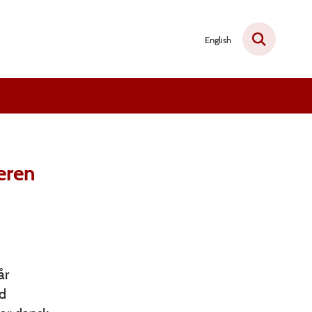
English
eren
år
nd