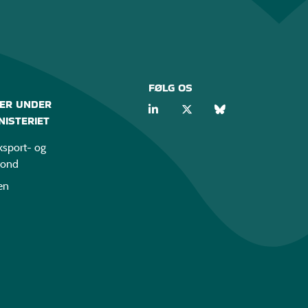
FØLG OS
ER UNDER
ISTERIET
sport- og
fond
en