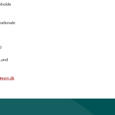
deholde
rnationale
0
 Lund
@evm.dk
.