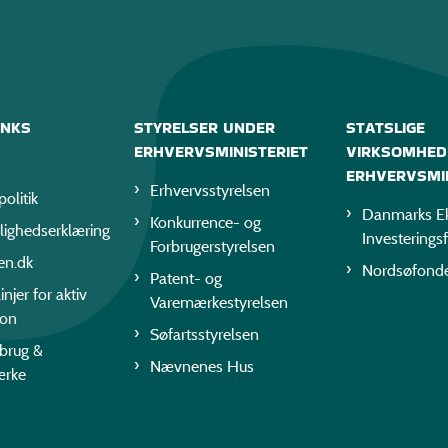
INKS
STYRELSER UNDER
STATSLIGE
ERHVERVSMINISTERIET
VIRKSOMHED
ERHVERVSMIN
Erhvervsstyrelsen
politik
Danmarks Ek
Konkurrence- og
lighedserklæring
Investerings
Forbrugerstyrelsen
en.dk
Nordsøfond
Patent- og
injer for aktiv
Varemærkestyrelsen
ion
Søfartsstyrelsen
rbrug &
Nævnenes Hus
ærke