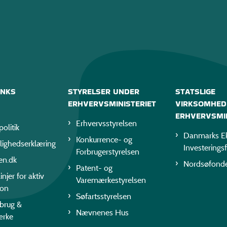
INKS
STYRELSER UNDER
STATSLIGE
ERHVERVSMINISTERIET
VIRKSOMHED
ERHVERVSMIN
Erhvervsstyrelsen
politik
Danmarks Ek
Konkurrence- og
lighedserklæring
Investerings
Forbrugerstyrelsen
en.dk
Nordsøfond
Patent- og
injer for aktiv
Varemærkestyrelsen
ion
Søfartsstyrelsen
rbrug &
Nævnenes Hus
ærke