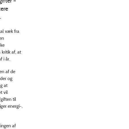
ifter –
cere
.
al væk fra
 en
nke
itik af, at
 i år.
en af de
eder og
g at
 vil
iften til
iger energi-,
lingen af