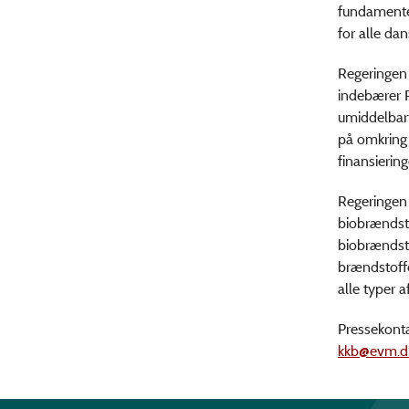
fundamentet
for alle da
Regeringen 
indebærer P
umiddelbart
på omkring 
finansierin
Regeringen 
biobrændsto
biobrændstof
brændstoffe
alle typer 
Pressekonta
kkb@evm.d