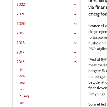
omstilli
2022
via fina
energifor
2021
2020
Støtten til
elregningen
2019
forårspakke
2018
husholdning
PSO-afgifte
2017
”Ved at fly
2016
mest markan
jan
borgere få 
feb
nedbringe o
betyde, at 
mar
finansloven.
apr
forsynings- 
maj
jun
Som et led 