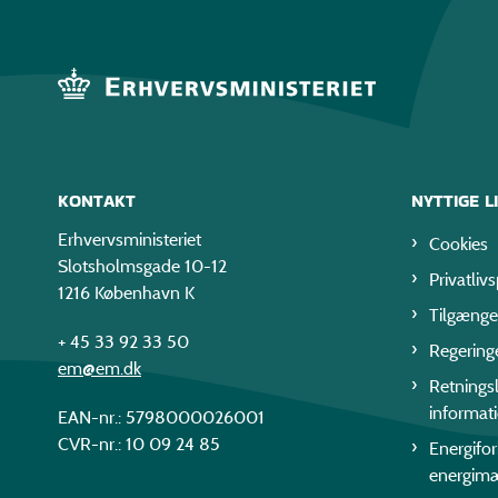
KONTAKT
NYTTIGE L
Erhvervsministeriet
Cookies
Slotsholmsgade 10-12
Privatlivs
1216 København K
Tilgænge
+ 45 33 92 33 50
Regering
em@em.dk
Retningsl
informat
EAN-nr.: 5798000026001
CVR-nr.: 10 09 24 85
Energifo
energim