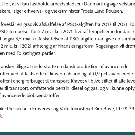
 for, at vi kan fastholde arbejdspladser i Danmark og øge velstand
nskere.” siger erhvervs- og vækstminister Troels Lund Poulsen.
foreslår en gradvis afskaffelse af PSO-afgiften fra 2017 til 2021. Fo
SO-lempelser for 5,7 mia. kr. i 2021, hvoraf lempelserne for dansk
 udgør 3,5 mia. kr. Afskaffelsen af PSO-afgiften kan give en samf
2 mia. kr. i 2021 afhængig af finansieringsform. Regeringen vil drøf
gen med Folketingets partier.
ønsker tillige at understøtte en dansk produktion af avancerede
ffer ved at fastsætte et krav om iblanding af 0,9 pct. avancerede
fer i energiforbruget til transport. Kravet vil blive stillet til alle le
r til transport, omfattende benzin, diesel og gas, og vil kunne op
af avancerede biobrændstoffer.
kt: Pressechef i Erhvervs- og Vækstministeriet Kim Bové, tlf.: 91 33
k
.