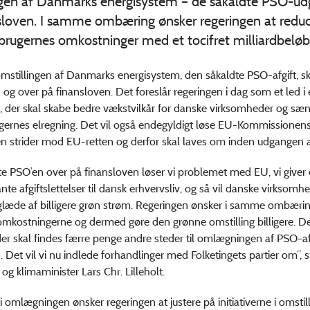
ngen af Danmarks energisystem – de såkaldte PSO-udg
nsloven. I samme ombæring ønsker regeringen at redu
brugernes omkostninger med et tocifret milliardbeløb
 omstillingen af Danmarks energisystem, den såkaldte PSO-afgift, sk
 og over på finansloven. Det foreslår regeringen i dag som et led i
, der skal skabe bedre vækstvilkår for danske virksomheder og sæ
ernes elregning. Det vil også endegyldigt løse EU-Kommissionens kr
n strider mod EU-retten og derfor skal laves om inden udgangen af
tte PSO’en over på finansloven løser vi problemet med EU, vi giver 
te afgiftslettelser til dansk erhvervsliv, og så vil danske virksomh
glæde af billigere grøn strøm. Regeringen ønsker i samme ombærin
mkostningerne og dermed gøre den grønne omstilling billigere. Det
der skal findes færre penge andre steder til omlægningen af PSO-afg
 Det vil vi nu indlede forhandlinger med Folketingets partier om”, s
og klimaminister Lars Chr. Lilleholt.
i omlægningen ønsker regeringen at justere på initiativerne i omstil