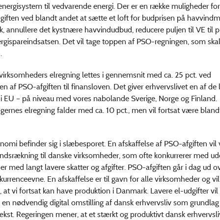
ergisystem til vedvarende energi. Der er en række muligheder for
giften ved blandt andet at sætte et loft for budprisen på havvind
ak, annullere det kystnære havvindudbud, reducere puljen til VE til 
ergispareindsatsen. Det vil tage toppen af PSO-regningen, som skal
.
irksomheders elregning lettes i gennemsnit med ca. 25 pct. ved
 af PSO-afgiften til finansloven. Det giver erhvervslivet en af de 
 i EU – på niveau med vores nabolande Sverige, Norge og Finland.
ernes elregning falder med ca. 10 pct., men vil fortsat være bland
omi befinder sig i slæbesporet. En afskaffelse af PSO-afgiften vil
ndsrækning til danske virksomheder, som ofte konkurrerer med u
r med langt lavere skatter og afgifter. PSO-afgiften går i dag ud o
urrenceevne. En afskaffelse er til gavn for alle virksomheder og vil
, at vi fortsat kan have produktion i Danmark. Lavere el-udgifter vil
 en nødvendig digital omstilling af dansk erhvervsliv som grundlag
ækst. Regeringen mener, at et stærkt og produktivt dansk erhvervsl