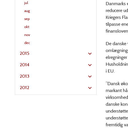
jul
Danmarks en
reducere ud
aug
Kriegers Fl
sep
tilpasse en
okt
finansloven
nov
dec
De danske v
omlægningen
2015
elregninger
Husholdning
2014
i EU.
2013
”Dansk økon
2012
markant hå
virksomhede
danske konk
understøtte
understøtte
fremtidig v