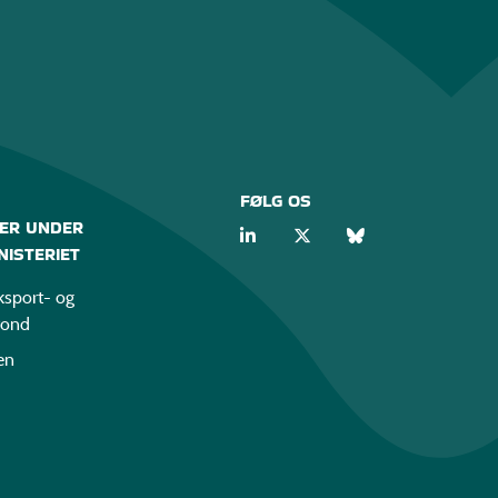
FØLG OS
ER UNDER
ISTERIET
sport- og
fond
en