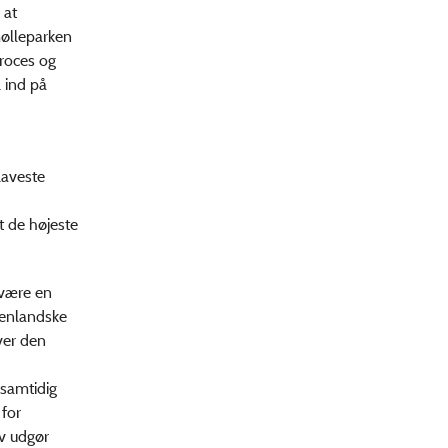
 at
mølleparken
proces og
 ind på
laveste
t de højeste
 være en
denlandske
ver den
 samtidig
 for
iv udgør