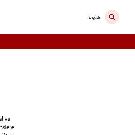
English
slivs
nsiere