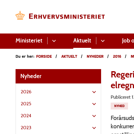
Ministeriet
Aktuelt
Job o
Du er her:
FORSIDE
AKTUELT
NYHEDER
2016
M
Reger
Nyheder
elreg
2026
Publiceret
2025
NYHED
2024
Forårsuds
konkurre
2023