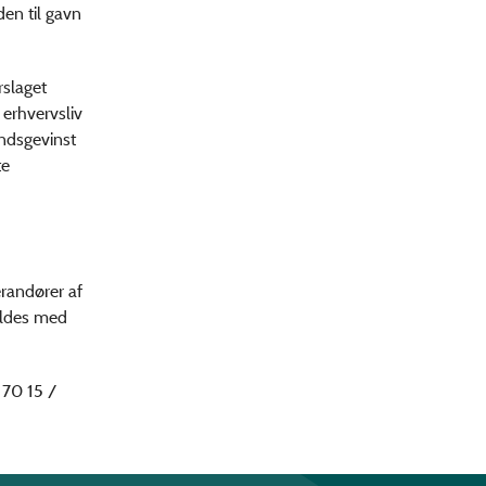
en til gavn
rslaget
 erhvervsliv
undsgevinst
te
verandører af
fyldes med
 70 15 /