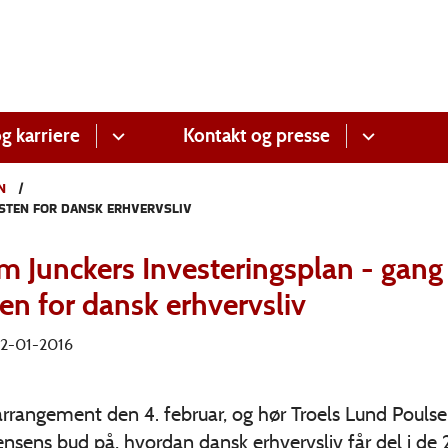
g karriere
Kontakt og presse
N
STEN FOR DANSK ERHVERVSLIV
m Junckers Investeringsplan - gang 
en for dansk erhvervsliv
 22-01-2016
arrangement den 4. februar, og hør Troels Lund Pouls
Jensens bud på, hvordan dansk erhvervsliv får del i de