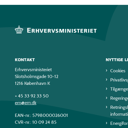
KONTAKT
NYTTIGE L
Erhvervsministeriet
Cookies
Slotsholmsgade 10-12
Privatlivs
1216 København K
Tilgænge
+ 45 33 92 33 50
Regering
em@em.dk
Retningsl
informat
EAN-nr.: 5798000026001
CVR-nr.: 10 09 24 85
Energifo