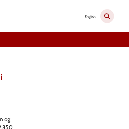
English
i
en og
 2.350