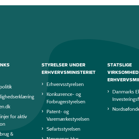
INKS
STYRELSER UNDER
STATSLIGE
ERHVERVSMINISTERIET
VIRKSOMHED
ERHVERVSMIN
Erhvervsstyrelsen
politik
Danmarks Ek
Konkurrence- og
lighedserklæring
Investerings
Forbrugerstyrelsen
en.dk
Nordsøfond
Patent- og
injer for aktiv
Varemærkestyrelsen
ion
Søfartsstyrelsen
rbrug &
Nævnenes Hus