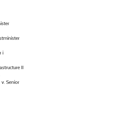
ister
tminister
 i
tructure II
rs
v. Senior