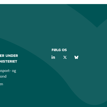
FØLG OS
ER UNDER
ISTERIET
sport- og
fond
en