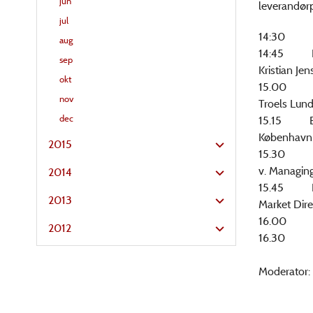
jun
leverandørp
jul
14:30 Regi
aug
14:45 EFSI
sep
Kristian Je
okt
15.00 Fina
nov
Troels Lun
dec
15.15 EIBs
København,
2015
15.30 CIPs
v. Managing
2014
15.45 Når 
2013
Market Dir
16.00 
2012
16.30 Afr
Moderator: