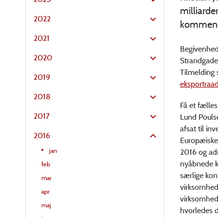
milliarde
2022
kommende 
2021
Begivenhede
2020
Strandgade
Tilmelding 
2019
eksportraa
2018
Få et fælle
2017
Lund Poulse
afsat til i
2016
Europæiske F
jan
2016 og adm
nyåbnede ko
feb
særlige kon
mar
virksomhed 
apr
virksomheds
maj
hvorledes d