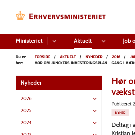
Ministeriet
Aktuelt
Job o
Du er
FORSIDE
AKTUELT
NYHEDER
2016
JA
her:
HØR OM JUNCKERS INVESTERINGSPLAN - GANG I VÆK
Hør o
Nyheder
vækst
2026
Publiceret
2025
NYHED
2024
Deltag i 
Kristian 
2023