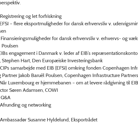
erspektiv.
strering og let forfriskning
 – flere eksportmuligheder for dansk erhvervsliv v. udenrigsmin
nsen
nsieringsmuligheder for dansk erhvervsliv v. erhvervs- og væks
d Poulsen
 engagement i Danmark v. leder af EIB’s repræsentationskontor
 Stephen Hart, Den Europæiske Investeringsbank
 samarbejde med EIB (EFSI) omkring fonden Copenhagen Infras
 Partner Jakob Baruël Poulsen, Copenhagen Infrastructure Partne
Luxembourg er hjemmebanen – om at levere rådgivning til EIB 
ector Søren Adamsen, COWI
Q&A
unding og networking
 Ambassadør Susanne Hyldelund, Eksportrådet