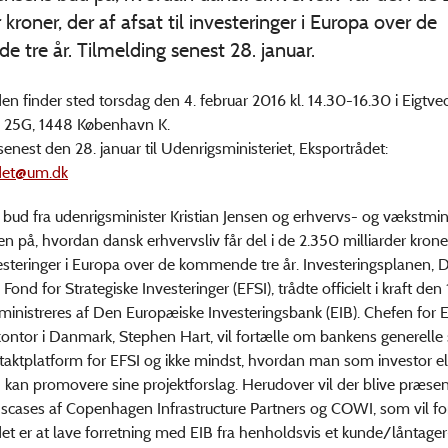
r kroner, der af afsat til investeringer i Europa over de
tre år. Tilmelding senest 28. januar.
n finder sted torsdag den 4. februar 2016 kl. 14.30-16.30 i Eigtve
 25G, 1448 København K.
senest den 28. januar til Udenrigsministeriet, Eksportrådet:
det@um.dk
s bud fra udenrigsminister Kristian Jensen og erhvervs- og vækstmin
n på, hvordan dansk erhvervsliv får del i de 2.350 milliarder kroner
nvesteringer i Europa over de kommende tre år. Investeringsplanen, 
ond for Strategiske Investeringer (EFSI), trådte officielt i kraft den 
inistreres af Den Europæiske Investeringsbank (EIB). Chefen for E
ntor i Danmark, Stephen Hart, vil fortælle om bankens generelle 
taktplatform for EFSI og ikke mindst, hvordan man som investor el
kan promovere sine projektforslag. Herudover vil der blive præsen
cases af Copenhagen Infrastructure Partners og COWI, som vil fo
et er at lave forretning med EIB fra henholdsvis et kunde/låntager