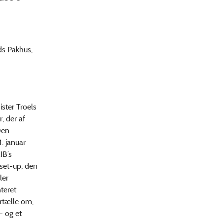
ds Pakhus,
ister Troels
, der af
Den
1. januar
IB’s
set-up, den
ler
teret
rtælle om,
- og et