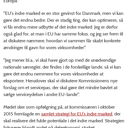
Europa."
"EU’s indre marked er en stor gevinst for Danmark, men vi kan
gøre det endnu bedre. Der er stadig ting, der kan optimeres, så
vi får endnu mere udbytte af det indre marked. Jeg er derfor
også glad for, at man i EU har samme fokus, og jeg ser frem til
at diskutere nærmere, hvordan vi sammen får skabt konkrete
ændringer til gavn for vores virksomheder".
"Jeg mener bl.a., vi skal have gjort op med de unødvendige
nationale særregler, der findes i de forskellige lande, så vi kan
gøre det endnu nemmere for vores virksomheder at
eksportere. Herudover skal vi diskutere Kommissionens nye
forslag om et servicepas, der skal gøre det mindre bøvlet at
sælge serviceydelser i andre EU-lande".
Mødet sker som opfølgning på, at kommissæren i oktober
2015 fremlagde en
samlet strategi for EU’s indre marked
, der
skal realisere det fulde potentiale i det indre marked. Strategien
fokuserer blandt andet på deleøkonomi, styrket