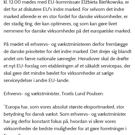
kl. 12.00 mødes med EU-kommissær Elżbieta Bieńkowska, er
det for at diskutere EU's indre marked. For selvom det indre
marked allerede er en stor fordel for danske virksomheder, er
der stadig ting, der kan optimeres, og som kan gøre livet
nemmere for danske virksomheder på det europæiske marked.
På mødet vil erhvervs- og vækstministeren derfor fremlægge
de danske prioriteter for det indre marked. Det drejer sig blandt
andet om færre nationale særregler. Herudover skal de drøfte
et nyt EU-forslag om etableringen af et såkaldt servicepas, der
skal gøre det mindre bøvlet for virksomheder at sælge
serviceydelser i andre EU-lande.
Erhvervs- og vækstminister, Troels Lund Poulsen:
”Europa har, som vores absolut største eksportmarked, stor
betydning for dansk vækst. Som erhvervs- og vækstminister
har jeg derfor konstant fokus på, hvordan vi sikrer vores
virksomheder de bedste muligheder for at gøre forretninger i