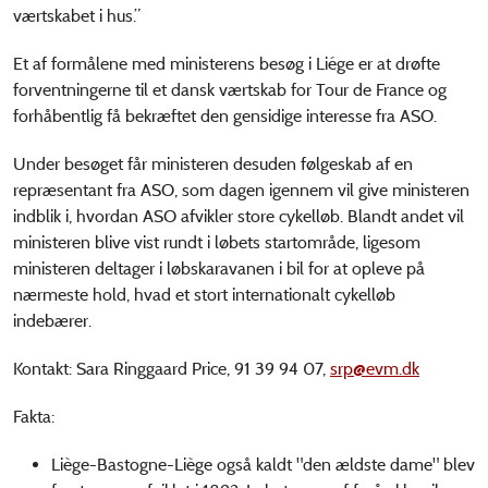
værtskabet i hus.”
Et af formålene med ministerens besøg i Liége er at drøfte
forventningerne til et dansk værtskab for Tour de France og
forhåbentlig få bekræftet den gensidige interesse fra ASO.
Under besøget får ministeren desuden følgeskab af en
repræsentant fra ASO, som dagen igennem vil give ministeren
indblik i, hvordan ASO afvikler store cykelløb. Blandt andet vil
ministeren blive vist rundt i løbets startområde, ligesom
ministeren deltager i løbskaravanen i bil for at opleve på
nærmeste hold, hvad et stort internationalt cykelløb
indebærer.
Kontakt: Sara Ringgaard Price, 91 39 94 07,
srp@evm.dk
Fakta:
Liège-Bastogne-Liège også kaldt "den ældste dame" blev