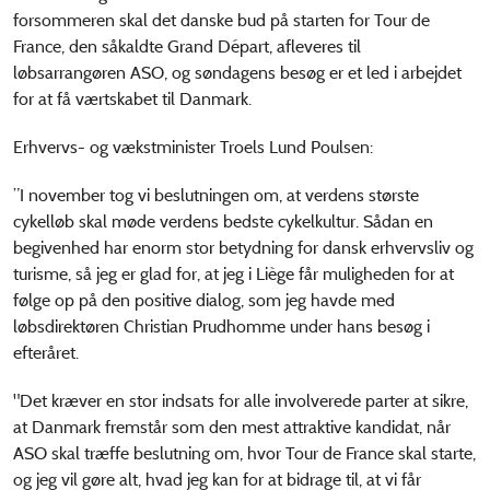
forsommeren skal det danske bud på starten for Tour de
France, den såkaldte Grand Départ, afleveres til
løbsarrangøren ASO, og søndagens besøg er et led i arbejdet
for at få værtskabet til Danmark.
Erhvervs- og vækstminister Troels Lund Poulsen:
”I november tog vi beslutningen om, at verdens største
cykelløb skal møde verdens bedste cykelkultur. Sådan en
begivenhed har enorm stor betydning for dansk erhvervsliv og
turisme, så jeg er glad for, at jeg i Liège får muligheden for at
følge op på den positive dialog, som jeg havde med
løbsdirektøren Christian Prudhomme under hans besøg i
efteråret.
"Det kræver en stor indsats for alle involverede parter at sikre,
at Danmark fremstår som den mest attraktive kandidat, når
ASO skal træffe beslutning om, hvor Tour de France skal starte,
og jeg vil gøre alt, hvad jeg kan for at bidrage til, at vi får