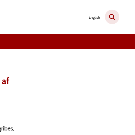
English
 af
ribes,