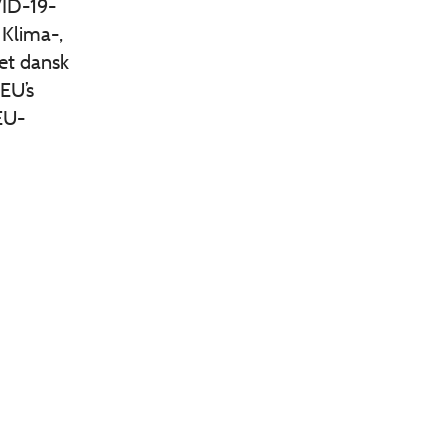
VID-19-
 Klima-,
 et dansk
 EU’s
EU-