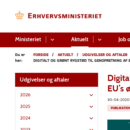
Ministeriet
Aktuelt
Job o
Du er
FORSIDE
AKTUELT
UDGIVELSER OG AFTALER
her:
DIGITALT OG GRØNT RYGSTØD TIL GENOPRETNING AF 
Digita
Udgivelser og aftaler
EU’s 
2026
30-04-2020
2025
PUBLIKATIO
2024
2023