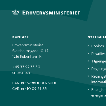
KONTAKT
NYTTIGE L
Erhvervsministeriet
Cookies
Slotsholmsgade 10-12
Privatlivs
1216 København K
Tilgænge
+ 45 33 92 33 50
Regering
em@em.dk
Retningsl
informat
EAN-nr.: 5798000026001
CVR-nr.: 10 09 24 85
Energifo
energim