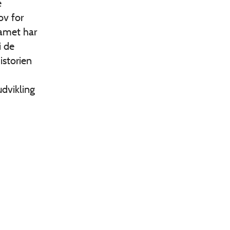
e
ov for
eamet har
i de
istorien
dvikling