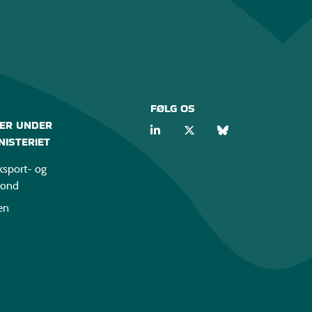
FØLG OS
ER UNDER
ISTERIET
sport- og
fond
en