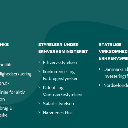
INKS
STYRELSER UNDER
STATSLIGE
ERHVERVSMINISTERIET
VIRKSOMHED
ERHVERVSMIN
Erhvervsstyrelsen
politik
Danmarks Ek
Konkurrence- og
lighedserklæring
Investerings
Forbrugerstyrelsen
en.dk
Nordsøfond
Patent- og
injer for aktiv
Varemærkestyrelsen
ion
Søfartsstyrelsen
rbrug &
Nævnenes Hus
ærke