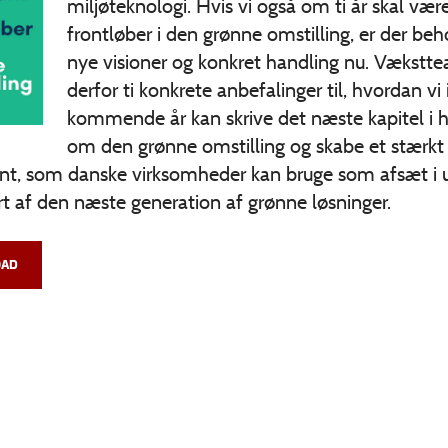
miljøteknologi. Hvis vi også om ti år skal vær
frontløber i den grønne omstilling, er der beh
nye visioner og konkret handling nu. Vækstt
derfor ti konkrete anbefalinger til, hvordan vi 
kommende år kan skrive det næste kapitel i h
om den grønne omstilling og skabe et stærkt
t, som danske virksomheder kan bruge som afsæt i u
t af den næste generation af grønne løsninger.
AD