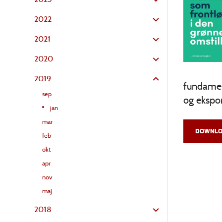
2022
2021
2020
2019
fundamen
sep
og ekspor
jan
mar
DOWNLO
feb
okt
apr
nov
maj
2018