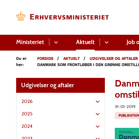
Ministeriet
Aktuelt
Job o
Du er
FORSIDE
AKTUELT
UDGIVELSER OG AFTALER
her:
DANMARK SOM FRONTLØBER I DEN GRØNNE OMSTILL
Danma
Udgivelser og aftaler
omstil
2026
31-01-2019
2025
PUBLIKATIO
2024
2023