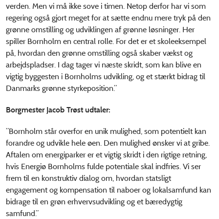
verden. Men vi må ikke sove i timen. Netop derfor har vi som
regering også gjort meget for at sætte endnu mere tryk på den
grønne omstilling og udviklingen af grønne løsninger. Her
spiller Bornholm en central rolle. For det er et skoleeksempel
på, hvordan den grønne omstilling også skaber vækst og
arbejdspladser. I dag tager vi næste skridt, som kan blive en
vigtig byggesten i Bornholms udvikling, og et stærkt bidrag til
Danmarks grønne styrkeposition.”
Borgmester Jacob Trøst udtaler:
”Bornholm står overfor en unik mulighed, som potentielt kan
forandre og udvikle hele øen. Den mulighed ønsker vi at gribe.
Aftalen om energiparker er et vigtig skridt i den rigtige retning,
hvis Energiø Bornholms fulde potentiale skal indfries. Vi ser
frem til en konstruktiv dialog om, hvordan statsligt
engagement og kompensation til naboer og lokalsamfund kan
bidrage til en grøn erhvervsudvikling og et bæredygtig
samfund.”