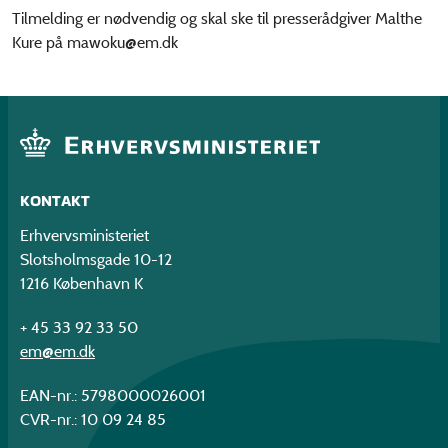
Tilmelding er nødvendig og skal ske til presserådgiver Malthe
Kure på mawoku@em.dk
KONTAKT
Erhvervsministeriet
Slotsholmsgade 10-12
1216 København K
+ 45 33 92 33 50
em@em.dk
EAN-nr.: 5798000026001
CVR-nr.: 10 09 24 85