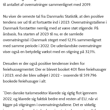
til antallet af overnatninger sammenlignet med 2019.
Nu viser de seneste tal fra Danmarks Statistik, at den positive
tendens ser ud til at fortsætte ind i 2023. Overnatningstallene i
Danmark forstætter nemlig med at være støt stigende. På
årsbasis, fra starten af 2023 til nu, er de samlede
overnatningstal i Danmark steget med 12,1% sammenlignet
med samme periode i 2022. De udenlandske overnatninger
viser også en betydelig vækst med en stigning på 32,1%.
Desuden er der også positive tendenser inden for
feriehussegmentet. Der er blevet booket 401 flere feriehusuger
i 2023, end der blev udlejet i 2022 – svarende til 519.796
bookede feriehusuger i alt.
”Den danske turismesektor klarede sig rigtig flot igennem
2022, og klarede sig faktisk bedre end resten af EU, når vi
kigger på stigningen i overnatningstallene. Det er virkelig