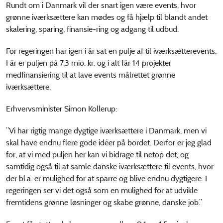
Rundt om i Danmark vil der snart igen være events, hvor
grønne iværksættere kan mødes og få hjælp til blandt andet
skalering, sparing, finansie-ring og adgang til udbud.
For regeringen har igen i år sat en pulje af til iværksætterevents.
I år er puljen på 7,3 mio. kr. og i alt får 14 projekter
medfinansiering til at lave events målrettet grønne
iværksættere.
Erhvervsminister Simon Kollerup:
”Vi har rigtig mange dygtige iværksættere i Danmark, men vi
skal have endnu flere gode idéer på bordet. Derfor er jeg glad
for, at vi med puljen her kan vi bidrage til netop det, og
samtidig også til at samle danske iværksættere til events, hvor
der bl.a. er mulighed for at sparre og blive endnu dygtigere. I
regeringen ser vi det også som en mulighed for at udvikle
fremtidens grønne løsninger og skabe grønne, danske job.”