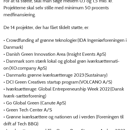
For at få støtte, skal man søge mellem 0,1 og 1,5 mio. kr.
Projekterne skal selv stille med minimum 50 procents
medfinansiering.
De 14 projekter, der har fået tildelt støtte, er:
• Crowdfunding af grønne teknologier (IDA Ingeniørforeningen i
Danmark)
• Danish Green Innovation Area (Insight Events ApS)
• Danmark som stærk lokal og global grøn iværksætternati-
on (XO.company ApS)
• Danmarks grønne iværksætteruge 2023 (Sustainary)
• DCI Green Creatives startup program (VOLCANO A/S)
• Iværksætteruge: Global Entrepreneurship Week 2022 (Dansk
Iværk-sætterforening)
• Go Global Green (Canute ApS)
• Green Tech Center A/S
• Grønne iværksættere og nationen ud i verden (Foreningen til
drift af Tech BBQ)