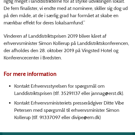
rigtig meget i landdistrikterne for at styrke udviklingen lokalt.
De fem finalister, vi endte med at nominere, skiller sig dog ud
på den måde, at de i særlig grad har formået at skabe en
mærkbar effekt for deres lokalsamfund.”
Vinderen af Landdistriktsprisen 2019 bliver kåret af
erhvervsminister Simon Kollerup på Landdistriktskonferencen,
der afholdes den 28. oktober 2019 på Vingsted Hotel og
Konferencecenter i Bredsten.
For mere information
Kontakt Erhvervsstyrelsen for spørgsmål om
Landdistriktsprisen (tlf. 35291137 eller
jannag@erst.dk).
Kontakt Erhvervsministeriets presserådgiver Ditte Vibe
Petersen med spørgsmål til erhvervsminister Simon
Kollerup (tlf. 91337097 eller
divipe@em.dk)