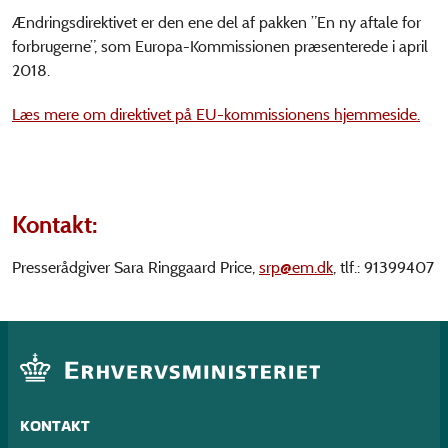
Ændringsdirektivet er den ene del af pakken ”En ny aftale for
forbrugerne”, som Europa-Kommissionen præsenterede i april
2018.
Læs mere om direktivet på EU-kommissionens hjemmeside.
Kontakt:
Presserådgiver Sara Ringgaard Price,
srp@em.dk
, tlf.: 91399407
KONTAKT