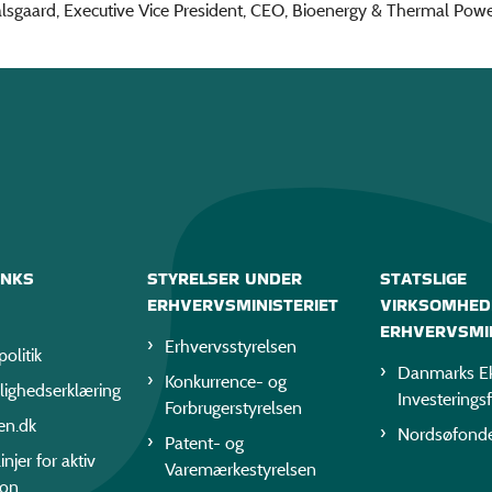
sgaard, Executive Vice President, CEO, Bioenergy & Thermal Powe
INKS
STYRELSER UNDER
STATSLIGE
ERHVERVSMINISTERIET
VIRKSOMHED
ERHVERVSMIN
Erhvervsstyrelsen
politik
Danmarks Ek
Konkurrence- og
lighedserklæring
Investerings
Forbrugerstyrelsen
en.dk
Nordsøfond
Patent- og
injer for aktiv
Varemærkestyrelsen
ion