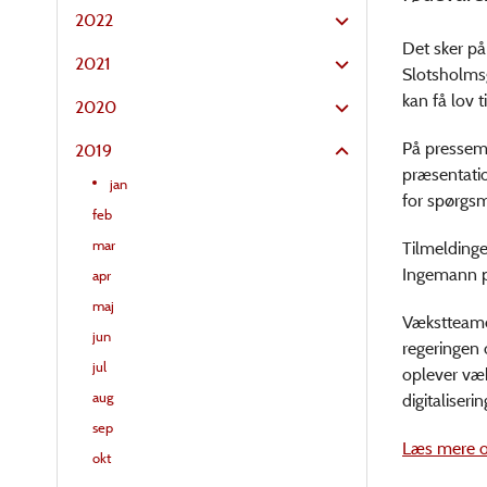
2022
Det sker på
2021
Slotsholmsg
kan få lov ti
2020
På pressem
2019
præsentatio
jan
for spørgsmå
feb
mar
Tilmeldinge
Ingemann på
apr
maj
Vækstteamet
jun
regeringen 
jul
oplever væk
aug
digitaliserin
sep
Læs mere o
okt