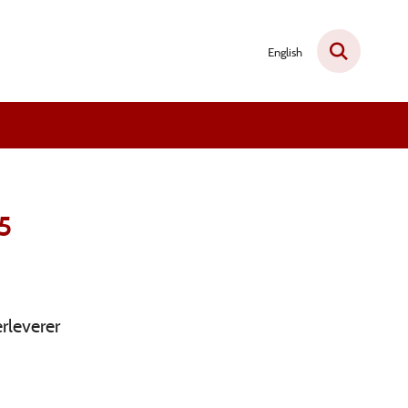
English
15
rleverer