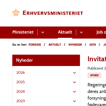
Ministeriet
Aktuelt
Job o
Du er her:
FORSIDE
AKTUELT
NYHEDER
2019
J
Invita
Nyheder
Publiceret
2026
NYHED
2025
Regering
deres anb
2024
forsyning
2023
fødevare