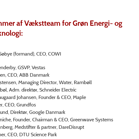
mer af Vækstteam for Grøn Energi- og
knologi:
 Søbye (formand), CEO, COWI
enderby, GSVP, Vestas
sen, CEO, ABB Danmark
stensen, Managing Director, Water, Rambøll
øl, Adm. direktør, Schneider Electric
augaard Johansen, Founder & CEO, Maple
r, CEO, Grundfos
nd, Direktør, Google Danmark
niche, Founder, Chairman & CEO, Greenwave Systems
berg, Medstifter & partner, DareDisrupt
er, CEO, DTU Science Park