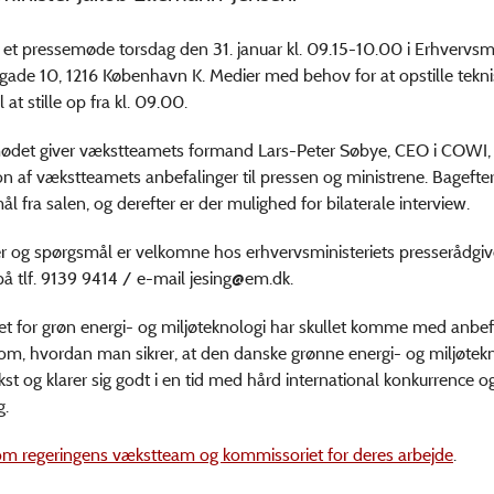
 et pressemøde torsdag den 31. januar kl. 09.15-10.00 i Erhvervsmin
ade 10, 1216 København K. Medier med behov for at opstille tekni
l at stille op fra kl. 09.00.
ødet giver vækstteamets formand Lars-Peter Søbye, CEO i COWI, 
n af vækstteamets anbefalinger til pressen og ministrene. Bagefte
l fra salen, og derefter er der mulighed for bilaterale interview.
r og spørgsmål er velkomne hos erhvervsministeriets presserådgiv
 tlf. 9139 9414 / e-mail
jesing@em.dk.
 for grøn energi- og miljøteknologi har skullet komme med anbefal
om, hvordan man sikrer, at den danske grønne energi- og miljøtek
st og klarer sig godt i en tid med hård international konkurrence o
g.
m regeringens vækstteam og kommissoriet for deres arbejde
.