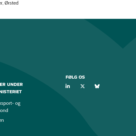
r, Ørsted
FØLG OS
ER UNDER
ISTERIET
sport- og
fond
en