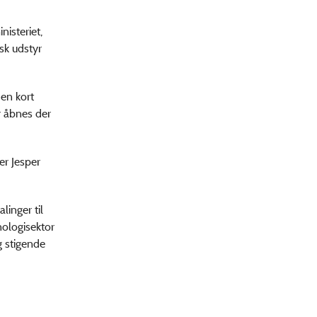
isteriet,
sk udstyr
en kort
r åbnes der
er Jesper
inger til
nologisektor
g stigende