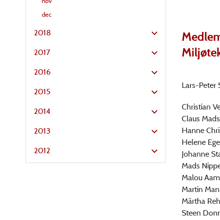
nov
dec
2018
Medlem
Miljøte
2017
2016
Lars-Peter
2015
Christian V
2014
Claus Mad
Hanne Chri
2013
Helene Egeb
2012
Johanne St
Mads Nippe
Malou Aamu
Martin Man
Märtha Rehn
Steen Donn