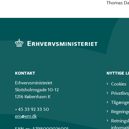
Thomas Dal
KONTAKT
NYTTIGE L
Erhvervsministeriet
Cookies
Slotsholmsgade 10-12
Privatlivs
1216 København K
Tilgænge
+ 45 33 92 33 50
Regering
em@em.dk
Retningsl
informat
EAN-nr.: 5798000026001