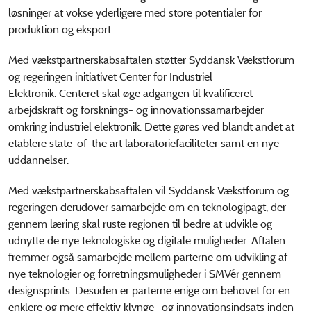
løsninger at vokse yderligere med store potentialer for
produktion og eksport.
Med vækstpartnerskabsaftalen støtter Syddansk Vækstforum
og regeringen initiativet Center for Industriel
Elektronik. Centeret skal øge adgangen til kvalificeret
arbejdskraft og forsknings- og innovationssamarbejder
omkring industriel elektronik. Dette gøres ved blandt andet at
etablere state-of-the art laboratoriefaciliteter samt en nye
uddannelser.
Med vækstpartnerskabsaftalen vil Syddansk Vækstforum og
regeringen derudover samarbejde om en teknologipagt, der
gennem læring skal ruste regionen til bedre at udvikle og
udnytte de nye teknologiske og digitale muligheder. Aftalen
fremmer også samarbejde mellem parterne om udvikling af
nye teknologier og forretningsmuligheder i SMVér gennem
designsprints. Desuden er parterne enige om behovet for en
enklere og mere effektiv klynge- og innovationsindsats inden